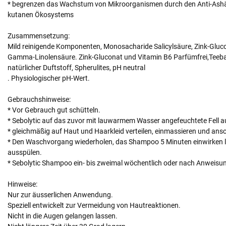
* begrenzen das Wachstum von Mikroorganismen durch den Anti-Ashäs
kutanen Ökosystems
Zusammensetzung:
Mild reinigende Komponenten, Monosacharide Salicylsäure, Zink-Glucon
Gamma-Linolensäure. Zink-Gluconat und Vitamin B6 Parfümfrei,Teebaum
natürlicher Duftstoff, Spherulites, pH neutral
. Physiologischer pH-Wert.
Gebrauchshinweise:
* Vor Gebrauch gut schütteln.
* Sebolytic auf das zuvor mit lauwarmem Wasser angefeuchtete Fell a
* gleichmäßig auf Haut und Haarkleid verteilen, einmassieren und ans
* Den Waschvorgang wiederholen, das Shampoo 5 Minuten einwirken 
ausspülen.
* Sebolytic Shampoo ein- bis zweimal wöchentlich oder nach Anweisu
Hinweise:
Nur zur äusserlichen Anwendung.
Speziell entwickelt zur Vermeidung von Hautreaktionen.
Nicht in die Augen gelangen lassen.