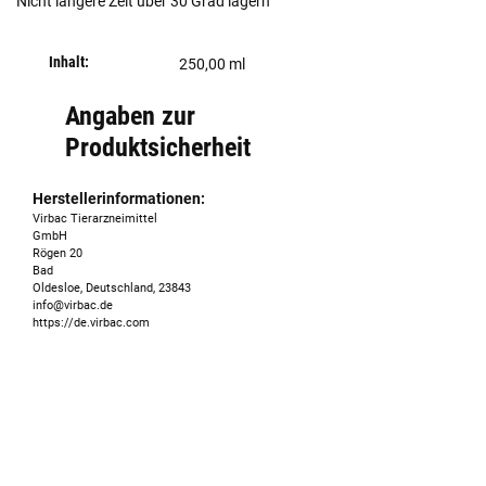
Nicht längere Zeit über 30 Grad lagern
Inhalt:
250,00 ml
Angaben zur
Produktsicherheit
Herstellerinformationen:
Virbac Tierarzneimittel
GmbH
Rögen 20
Bad
Oldesloe, Deutschland, 23843
info@virbac.de
https://de.virbac.com
Kontaktdaten
Nachname
E-Mail