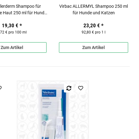
llerderm Shampoo für
Virbac ALLERMYL Shampoo 250 ml
ut 250 ml für Hunde
für Hunde und Katzen
und Katzen
19,30 €
*
23,20 €
*
,72 € pro 100 ml
92,80 € pro 1 l
Zum Artikel
Zum Artikel