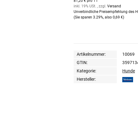
81,20 € pro 1 l
inkl. 19% USt. , zzgl.
Versand
Unverbindliche Preisempfehlung des He
(Sie sparen
3.29%
, also
0,69 €
)
Artikelnummer:
10069
GTIN:
359713
Kategorie:
Hunde
Hersteller: