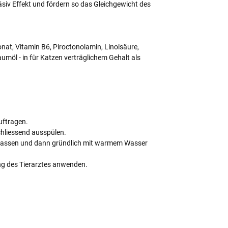
iv Effekt und fördern so das Gleichgewicht des
at, Vitamin B6, Piroctonolamin, Linolsäure,
öl - in für Katzen verträglichem Gehalt als
uftragen.
chliessend ausspülen.
lassen und dann gründlich mit warmem Wasser
ng des Tierarztes anwenden.