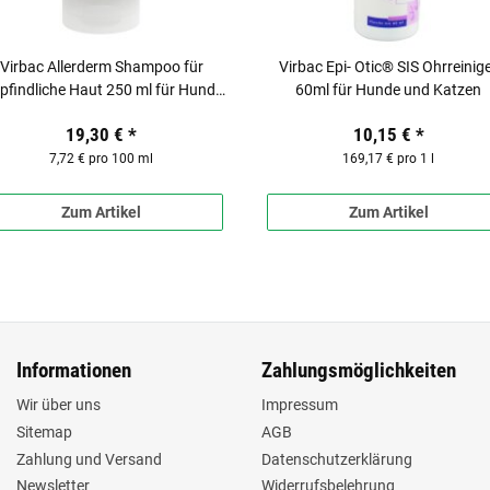
Virbac Allerderm Shampoo für
Virbac Epi- Otic® SIS Ohrreinig
findliche Haut 250 ml für Hunde
60ml für Hunde und Katzen
und Katzen
19,30 €
*
10,15 €
*
7,72 € pro 100 ml
169,17 € pro 1 l
Zum Artikel
Zum Artikel
Informationen
Zahlungsmöglichkeiten
Wir über uns
Impressum
Sitemap
AGB
Zahlung und Versand
Datenschutzerklärung
Newsletter
Widerrufsbelehrung