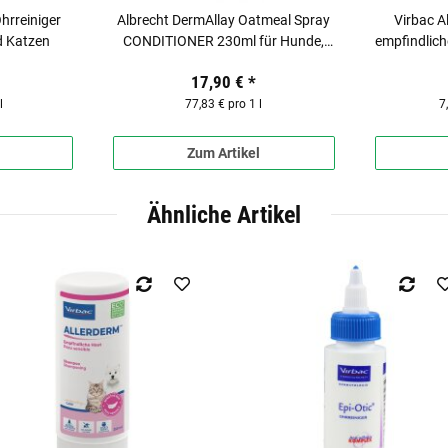
Ohrreiniger
Albrecht DermAllay Oatmeal Spray
Virbac A
d Katzen
CONDITIONER 230ml für Hunde,
empfindliche Ha
Katzen & Pferde
17,90 €
*
l
77,83 € pro 1 l
7
Zum Artikel
Ähnliche Artikel