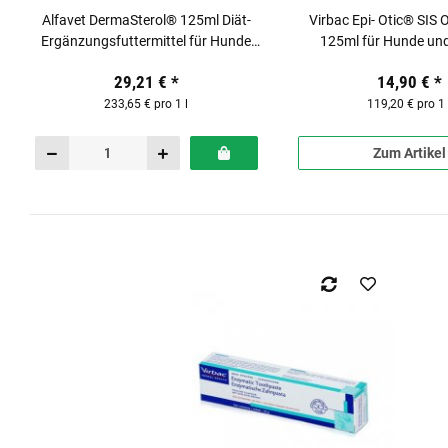
Alfavet DermaSterol® 125ml Diät-
Virbac Epi- Otic® SIS 
Ergänzungsfuttermittel für Hunde
125ml für Hunde un
und Katzen
29,21 €
*
14,90 €
*
233,65 € pro 1 l
119,20 € pro 1 
Zum Artikel