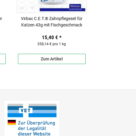
er
Virbac C.E.T.® Zahnpflegeset für
Katzen 43g mit Fischgeschmack
15,40 €
*
358,14 € pro 1 kg
Zum Artikel