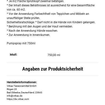
* Je m2 Fläche Sprühkopf zweimal betätigen.
* Der Inhalt dieses Behältnisses ist ausreichend für eine Gesamtfläche
von ca. 60 m2.
* Vor der Anwendung Farbechtheit von Teppichen und Möbeln an
unauffälliger Stelle prüfen.
Sicherheitsratschläge: * Darf nicht in die Hände von Kindern gelangen.
* Berührung mit den Augen und der Haut vermeiden.
* Nach der Anwendung Hände waschen.
* Zur Anwendung in Innenräumen.
Pumpspray mit 750ml
Inhalt:
750,00 ml
Angaben zur Produktsicherheit
Herstellerinformationen:
Virbac Tierarzneimittel GmbH
Rögen 20
Bad Oldesloe, Deutschland, 23843
info@virbac.de
https://de.virbac.com