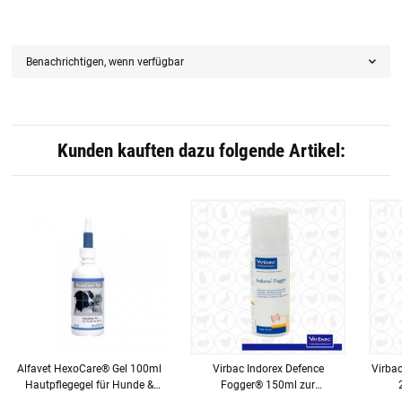
Benachrichtigen, wenn verfügbar
Kunden kauften dazu folgende Artikel:
Alfavet HexoCare® Gel 100ml
Virbac Indorex Defence
Virba
Hautpflegegel für Hunde &
Fogger® 150ml zur
Katzen
Flohbekämpfung in