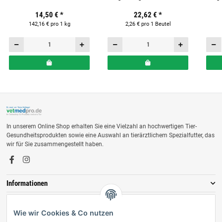
Ergänzungsfuttermittel für
Hunde & Katzen 10 Beutel
Hun
14,50 €
*
22,62 €
*
Hunde
142,16 € pro 1 kg
2,26 € pro 1 Beutel
In unserem Online Shop erhalten Sie eine Vielzahl an hochwertigen Tier-
Gesundheitsprodukten sowie eine Auswahl an tierärztlichem Spezialfutter, das
wir für Sie zusammengestellt haben.
Informationen
Zahlungsmöglichkeiten
Wie wir Cookies & Co nutzen