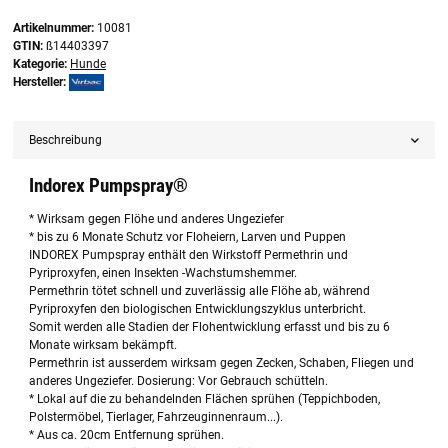
Artikelnummer:
10081
GTIN:
ß14403397
Kategorie:
Hunde
Hersteller:
Beschreibung
Indorex Pumpspray®
* Wirksam gegen Flöhe und anderes Ungeziefer
* bis zu 6 Monate Schutz vor Floheiern, Larven und Puppen
INDOREX Pumpspray enthält den Wirkstoff Permethrin und
Pyriproxyfen, einen Insekten -Wachstumshemmer.
Permethrin tötet schnell und zuverlässig alle Flöhe ab, während
Pyriproxyfen den biologischen Entwicklungszyklus unterbricht.
Somit werden alle Stadien der Flohentwicklung erfasst und bis zu 6
Monate wirksam bekämpft.
Permethrin ist ausserdem wirksam gegen Zecken, Schaben, Fliegen und
anderes Ungeziefer. Dosierung: Vor Gebrauch schütteln.
* Lokal auf die zu behandelnden Flächen sprühen (Teppichboden,
Polstermöbel, Tierlager, Fahrzeuginnenraum...).
* Aus ca. 20cm Entfernung sprühen.