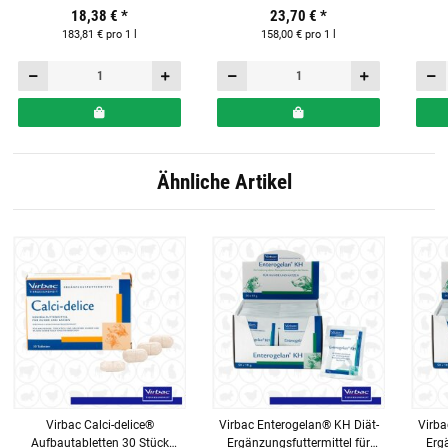
18,38 €
*
23,70 €
*
Innenräumen
183,81 € pro 1 l
158,00 € pro 1 l
Ähnliche Artikel
Virbac Calci-delice®
Virbac Enterogelan® KH Diät-
Virba
Aufbautabletten 30 Stück
Ergänzungsfuttermittel für
Ergä