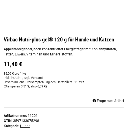
Virbac Nutri-plus gel® 120 g für Hunde und Katzen
Appetitanregender, hoch konzentrierter Energieträger mit Kohlenhydraten,
Fetten, Eiweiß, Vitaminen und Mineralstoffen.
11,40 €
95,00 € pro 1 kg
inkl. 7% USt. , zzgl.
Versand
Unverbindliche Preisempfehlung des Herstellers
:
11,79 €
(Sie sparen
3.31%
, also
0,39 €
)
Frage zum Artikel
Artikelnummer:
11201
GTIN:
3597133075298
Kategorie:
Hunde