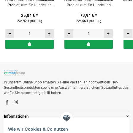
Probiotikum für Hunde und
Probiotikum für Hunde und
Katzen Reisebox-Nachfüllset
Katzen Display mit 60 x 5,5 g
Ergä
25,84 €
*
73,94 €
*
(lose) mit 20 x 5,5 g Tabletten
Tabletten
234,92 € pro 1 kg
224,06 € pro 1 kg
In unserem Online Shop erhalten Sie eine Vielzahl an hochwertigen Tier-
Gesundheitsprodukten sowie eine Auswahl an tierärztlichem Spezialfutter, das
wir für Sie zusammengestellt haben.
Informationen
Zahlungsmöglichkeiten
Wie wir Cookies & Co nutzen