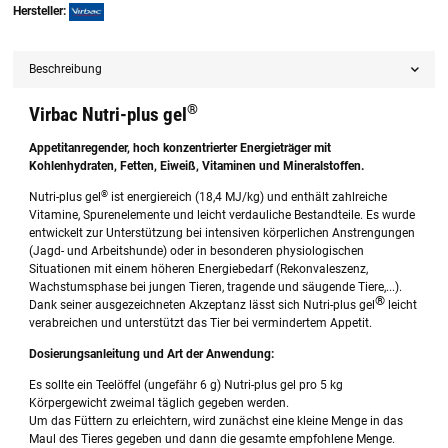
Hersteller:
Beschreibung
®
Virbac Nutri-plus gel
Appetitanregender, hoch konzentrierter Energieträger mit
Kohlenhydraten, Fetten, Eiweiß, Vitaminen und Mineralstoffen.
®
Nutri-plus gel
ist energiereich (18,4 MJ/kg) und enthält zahlreiche
Vitamine, Spurenelemente und leicht verdauliche Bestandteile. Es wurde
entwickelt zur Unterstützung bei intensiven körperlichen Anstrengungen
(Jagd- und Arbeitshunde) oder in besonderen physiologischen
Situationen mit einem höheren Energiebedarf (Rekonvaleszenz,
Wachstumsphase bei jungen Tieren, tragende und säugende Tiere,...).
®
Dank seiner ausgezeichneten Akzeptanz lässt sich Nutri-plus gel
leicht
verabreichen und unterstützt das Tier bei vermindertem Appetit.
Dosierungsanleitung und Art der Anwendung:
Es sollte ein Teelöffel (ungefähr 6 g) Nutri-plus gel pro 5 kg
Körpergewicht zweimal täglich gegeben werden.
Um das Füttern zu erleichtern, wird zunächst eine kleine Menge in das
Maul des Tieres gegeben und dann die gesamte empfohlene Menge.