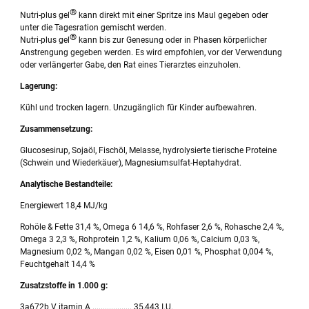
®
Nutri-plus gel
kann direkt mit einer Spritze ins Maul gegeben oder
unter die Tagesration gemischt werden.
®
Nutri-plus gel
kann bis zur Genesung oder in Phasen körperlicher
Anstrengung gegeben werden. Es wird empfohlen, vor der Verwendung
oder verlängerter Gabe, den Rat eines Tierarztes einzuholen.
Lagerung:
Kühl und trocken lagern. Unzugänglich für Kinder aufbewahren.
Zusammensetzung:
Glucosesirup, Sojaöl, Fischöl, Melasse, hydrolysierte tierische Proteine
(Schwein und Wiederkäuer), Magnesiumsulfat-Heptahydrat.
Analytische Bestandteile:
Energiewert 18,4 MJ/kg
Rohöle & Fette 31,4 %, Omega 6 14,6 %, Rohfaser 2,6 %, Rohasche 2,4 %,
Omega 3 2,3 %, Rohprotein 1,2 %, Kalium 0,06 %, Calcium 0,03 %,
Magnesium 0,02 %, Mangan 0,02 %, Eisen 0,01 %, Phosphat 0,004 %,
Feuchtgehalt 14,4 %
Zusatzstoffe in 1.000 g:
3a672b V itamin A ................... 35,443 I.U.