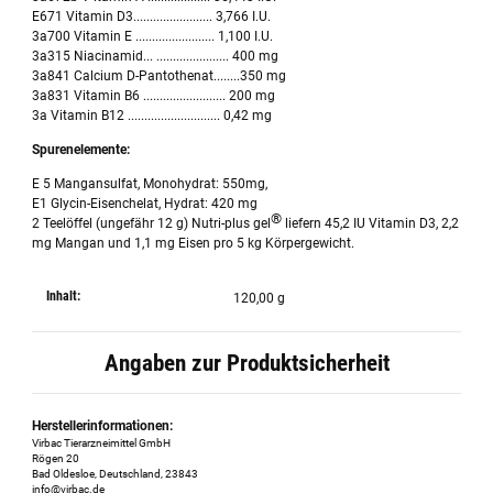
E671 Vitamin D3........................ 3,766 I.U.
3a700 Vitamin E ........................ 1,100 I.U.
3a315 Niacinamid... ...................... 400 mg
3a841 Calcium D-Pantothenat........350 mg
3a831 Vitamin B6 ......................... 200 mg
3a Vitamin B12 ............................ 0,42 mg
Spurenelemente:
E 5 Mangansulfat, Monohydrat: 550mg,
E1 Glycin-Eisenchelat, Hydrat: 420 mg
®
2 Teelöffel (ungefähr 12 g) Nutri-plus gel
liefern 45,2 IU Vitamin D3, 2,2
mg Mangan und 1,1 mg Eisen pro 5 kg Körpergewicht.
Inhalt:
120,00 g
Angaben zur Produktsicherheit
Herstellerinformationen:
Virbac Tierarzneimittel GmbH
Rögen 20
Bad Oldesloe, Deutschland, 23843
info@virbac.de