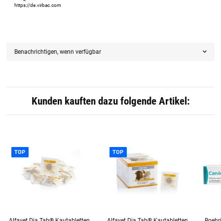
https://de.virbac.com
Benachrichtigen, wenn verfügbar
Kunden kauften dazu folgende Artikel:
TOP
TOP
Alfavet Dia Tab® Kautabletten
Alfavet Dia Tab® Kautabletten
Boehr