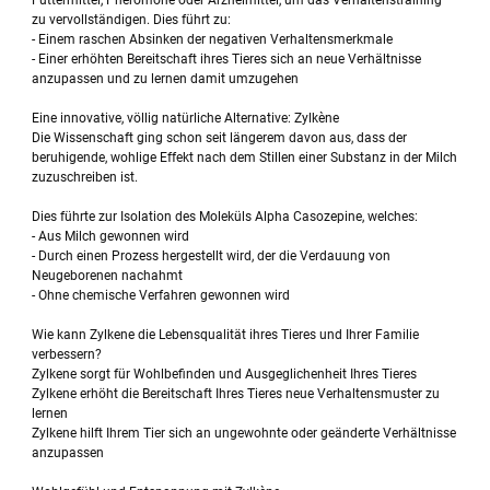
Futtermittel, Pheromone oder Arzneimittel, um das Verhaltenstraining
zu vervollständigen. Dies führt zu:
- Einem raschen Absinken der negativen Verhaltensmerkmale
- Einer erhöhten Bereitschaft ihres Tieres sich an neue Verhältnisse
anzupassen und zu lernen damit umzugehen
Eine innovative, völlig natürliche Alternative: Zylkène
Die Wissenschaft ging schon seit längerem davon aus, dass der
beruhigende, wohlige Effekt nach dem Stillen einer Substanz in der Milch
zuzuschreiben ist.
Dies führte zur Isolation des Moleküls Alpha Casozepine, welches:
- Aus Milch gewonnen wird
- Durch einen Prozess hergestellt wird, der die Verdauung von
Neugeborenen nachahmt
- Ohne chemische Verfahren gewonnen wird
Wie kann Zylkene die Lebensqualität ihres Tieres und Ihrer Familie
verbessern?
Zylkene sorgt für Wohlbefinden und Ausgeglichenheit Ihres Tieres
Zylkene erhöht die Bereitschaft Ihres Tieres neue Verhaltensmuster zu
lernen
Zylkene hilft Ihrem Tier sich an ungewohnte oder geänderte Verhältnisse
anzupassen