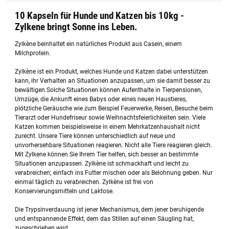
10 Kapseln für Hunde und Katzen bis 10kg -
Zylkene bringt Sonne ins Leben.
Zylkène beinhaltet ein natürliches Produkt aus Casein, einem
Milchprotein.
Zylkène ist ein Produkt, welches Hunde und Katzen dabei unterstützen
kann, ihr Verhalten an Situationen anzupassen, um sie damit besser zu
bewältigen.Solche Situationen können Aufenthalte in Tierpensionen,
Umzüge, die Ankunft eines Babys oder eines neuen Haustieres,
plötzliche Geräusche wie zum Beispiel Feuerwerke, Reisen, Besuche beim
Tierarzt oder Hundefriseur sowie Weihnachtsfeierlichkeiten sein. Viele
Katzen kommen beispielsweise in einem Mehrkatzenhaushalt nicht
zurecht. Unsere Tiere können unterschiedlich auf neue und
unvorhersehbare Situationen reagieren. Nicht alle Tiere reagieren gleich.
Mit Zylkene können Sie Ihrem Tier helfen, sich besser an bestimmte
Situationen anzupassen. Zylkène ist schmackhaft und leicht zu
verabreichen; einfach ins Futter mischen oder als Belohnung geben. Nur
einmal täglich zu verabreichen. Zylkène ist frei von
Konservierungsmitteln und Laktose.
Die Trypsinverdauung ist jener Mechanismus, dem jener beruhigende
und entspannende Effekt, dem das Stillen auf einen Säugling hat,
zugeschrieben wird.