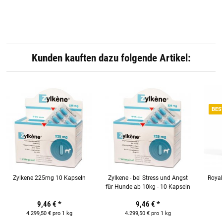
Kunden kauften dazu folgende Artikel:
BES
Zylkene 225mg 10 Kapseln
Zylkene - bei Stress und Angst
Royal
für Hunde ab 10kg - 10 Kapseln
9,46 €
*
9,46 €
*
4.299,50 € pro 1 kg
4.299,50 € pro 1 kg