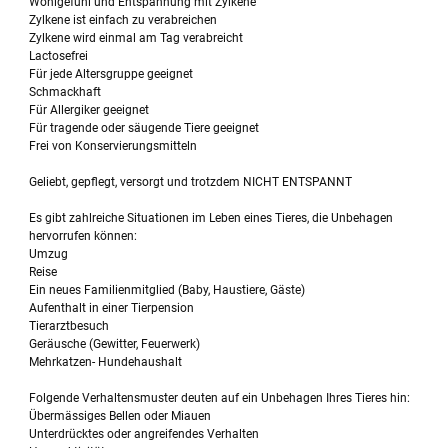
Wohlgefühl und Entspannung mit Zylkène
Zylkene ist einfach zu verabreichen
Zylkene wird einmal am Tag verabreicht
Lactosefrei
Für jede Altersgruppe geeignet
Schmackhaft
Für Allergiker geeignet
Für tragende oder säugende Tiere geeignet
Frei von Konservierungsmitteln
Geliebt, gepflegt, versorgt und trotzdem NICHT ENTSPANNT
Es gibt zahlreiche Situationen im Leben eines Tieres, die Unbehagen
hervorrufen können:
Umzug
Reise
Ein neues Familienmitglied (Baby, Haustiere, Gäste)
Aufenthalt in einer Tierpension
Tierarztbesuch
Geräusche (Gewitter, Feuerwerk)
Mehrkatzen- Hundehaushalt
Folgende Verhaltensmuster deuten auf ein Unbehagen Ihres Tieres hin:
Übermässiges Bellen oder Miauen
Unterdrücktes oder angreifendes Verhalten