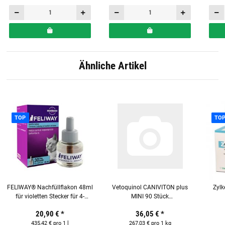
Ähnliche Artikel
TOP
TO
FELIWAY® Nachfüllflakon 48ml
Vetoquinol CANIVITON plus
Zyl
für violetten Stecker für 4-
MINI 90 Stück
Wochen für Katzen
Ergänzungsfuttermittel für
20,90 €
*
36,05 €
*
Hunde & Katzen
435,42 € pro 1 l
267,03 € pro 1 kg