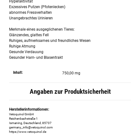
Hyperaktivität
Exzessives Putzen (Pfotenlecken)
abnormes Fressverhalten
Unangebrachtes Urinieren
Merkmale eines ausgeglichenen Tieres:
Glänzendes, glattes Fell
Ruhiges, aufmerksames und freundliches Wesen
Ruhige Atmung
Gesunde Verdauung
Gesunder Harn- und Blasentrakt
Inhalt:
750,00 mg
Angaben zur Produktsicherheit
Herstellerinformationen:
Vetoquinol GmbH
Reichenbachstraße 1
Ismaning, Deutschland, 85737
germany_info@vetoquinol.com
https://www.vetoquinol.de