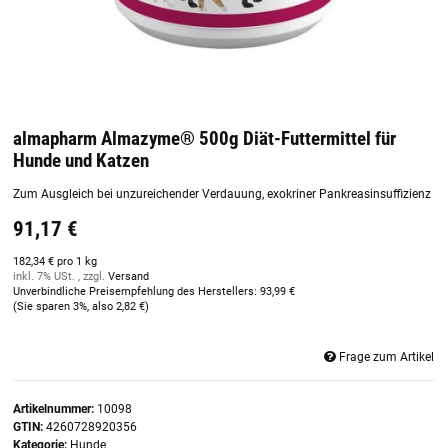
almapharm Almazyme® 500g Diät-Futtermittel für
Hunde und Katzen
Zum Ausgleich bei unzureichender Verdauung, exokriner Pankreasinsuffizienz
91,17 €
182,34 € pro 1 kg
inkl. 7% USt. , zzgl.
Versand
Unverbindliche Preisempfehlung des Herstellers
:
93,99 €
(Sie sparen
3%
, also
2,82 €
)
Frage zum Artikel
Artikelnummer:
10098
GTIN:
4260728920356
Kategorie:
Hunde