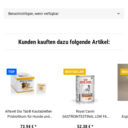
Benachrichtigen, wenn verfügbar
Kunden kauften dazu folgende Artikel:
TOP
BESTSELLER
BES
Alfavet Dia Tab® Kautabletten
Royal Canin
Probiotikum für Hunde und
GASTROINTESTINAL LOW FAT
Ergä
Katzen Display mit 60 x 5,5 g
Mousse Nassfutter für Hunde
73,94 €
*
52,38 €
*
Tabletten
Dose 12 x 410 g