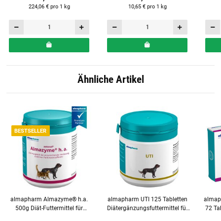
224,06 € pro 1 kg
10,65 € pro 1 kg
Ähnliche Artikel
BESTSELLER
almapharm Almazyme® h.a.
almapharm UTI 125 Tabletten
almap
500g Diät-Futtermittel für
Diätergänzungsfuttermittel für
72 Ta
Hunde und Katzen
die Harnwege bei Hunden