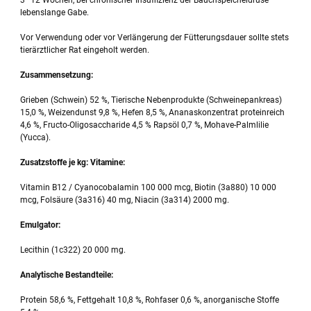
3–12 Wochen, bei chronischer Insuffizienz der Bauchspeicheldrüse
lebenslange Gabe.
Vor Verwendung oder vor Verlängerung der Fütterungsdauer sollte stets
tierärztlicher Rat eingeholt werden.
Zusammensetzung:
Grieben (Schwein) 52 %, Tierische Nebenprodukte (Schweinepankreas)
15,0 %, Weizendunst 9,8 %, Hefen 8,5 %, Ananaskonzentrat proteinreich
4,6 %, Fructo-Oligosaccharide 4,5 % Rapsöl 0,7 %, Mohave-Palmlilie
(Yucca).
Zusatzstoffe je kg: Vitamine:
Vitamin B12 / Cyanocobalamin 100 000 mcg, Biotin (3a880) 10 000
mcg, Folsäure (3a316) 40 mg, Niacin (3a314) 2000 mg.
Emulgator:
Lecithin (1c322) 20 000 mg.
Analytische Bestandteile:
Protein 58,6 %, Fettgehalt 10,8 %, Rohfaser 0,6 %, anorganische Stoffe