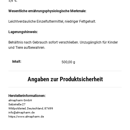
5,4 %.
Wesentliche ernährungsphysiologische Merkmale:
Leichtverdauliche Einzelfuttermittel, niedriger Fettgehalt.
Lagerungshinweis:
Behältnis nach Gebrauch sofort verschließen. Unzugänglich für Kinder
und Tiere aufbewahren.
Inhalt:
500,00 g
Angaben zur Produktsicherheit
Herstellerinformationen:
almapharm GmbH
Salzstraße 27
Wildpoldsried, Deutschland, 87499
info@almapharm.de
https://www.almapharm.de