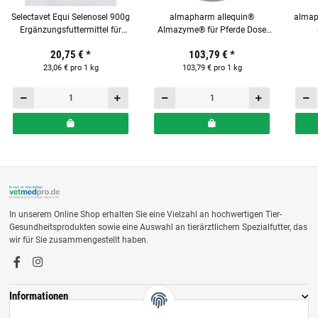
Selectavet Equi Selenosel 900g
almapharm allequin®
almap
Ergänzungsfuttermittel für
Almazyme® für Pferde Dose
Pferde
1kg
20,75 €
*
103,79 €
*
23,06 € pro 1 kg
103,79 € pro 1 kg
In unserem Online Shop erhalten Sie eine Vielzahl an hochwertigen Tier-
Gesundheitsprodukten sowie eine Auswahl an tierärztlichem Spezialfutter, das
wir für Sie zusammengestellt haben.
Informationen