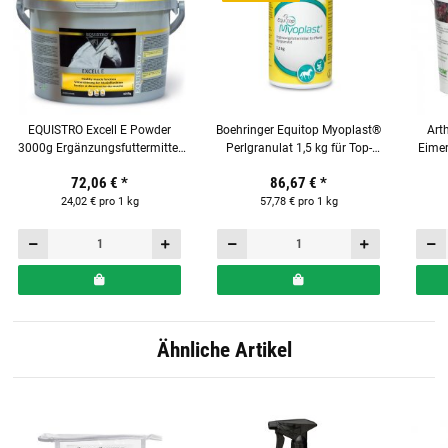
EQUISTRO Excell E Powder
Boehringer Equitop Myoplast®
Art
3000g Ergänzungsfuttermittel
Perlgranulat 1,5 kg für Top-
Eimer
für Pferde
Muskelkraft bei Pferden
72,06 €
*
86,67 €
*
24,02 € pro 1 kg
57,78 € pro 1 kg
Ähnliche Artikel