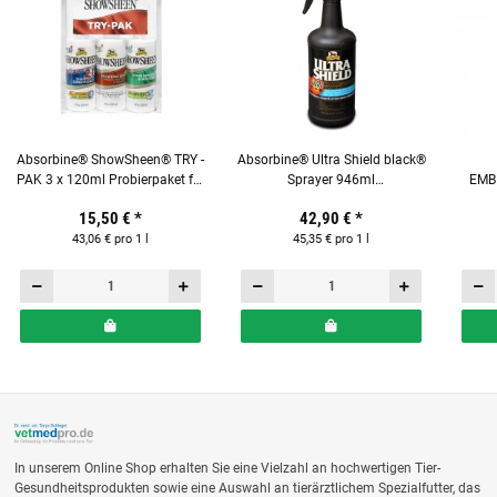
Absorbine® ShowSheen® TRY -
Absorbine® Ultra Shield black®
PAK 3 x 120ml Probierpaket für
Sprayer 946ml
EMB
Pferde
INSEKTENSCHUTZ für Pferde
15,50 €
*
42,90 €
*
43,06 € pro 1 l
45,35 € pro 1 l
In unserem Online Shop erhalten Sie eine Vielzahl an hochwertigen Tier-
Gesundheitsprodukten sowie eine Auswahl an tierärztlichem Spezialfutter, das