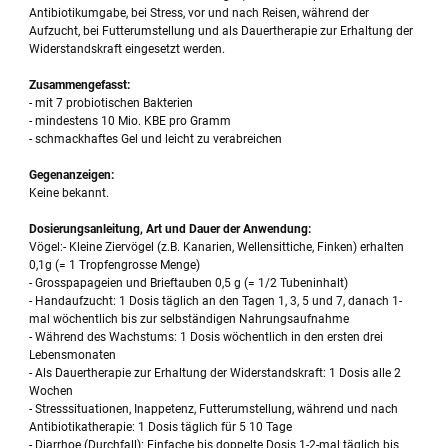
Antibiotikumgabe, bei Stress, vor und nach Reisen, während der
Aufzucht, bei Futterumstellung und als Dauertherapie zur Erhaltung der
Widerstandskraft eingesetzt werden.
Zusammengefasst:
- mit 7 probiotischen Bakterien
- mindestens 10 Mio. KBE pro Gramm
- schmackhaftes Gel und leicht zu verabreichen
Gegenanzeigen:
Keine bekannt.
Dosierungsanleitung, Art und Dauer der Anwendung:
Vögel:- Kleine Ziervögel (z.B. Kanarien, Wellensittiche, Finken) erhalten
0,1g (= 1 Tropfengrosse Menge)
- Grosspapageien und Brieftauben 0,5 g (= 1/2 Tubeninhalt)
- Handaufzucht: 1 Dosis täglich an den Tagen 1, 3, 5 und 7, danach 1-
mal wöchentlich bis zur selbständigen Nahrungsaufnahme
- Während des Wachstums: 1 Dosis wöchentlich in den ersten drei
Lebensmonaten
- Als Dauertherapie zur Erhaltung der Widerstandskraft: 1 Dosis alle 2
Wochen
- Stresssituationen, Inappetenz, Futterumstellung, während und nach
Antibiotikatherapie: 1 Dosis täglich für 5 10 Tage
- Diarrhoe (Durchfall): Einfache bis doppelte Dosis 1-2-mal täglich bis