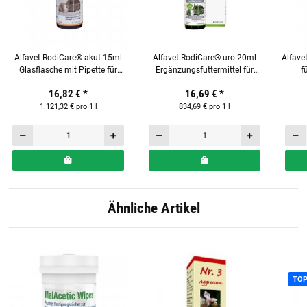
Alfavet RodiCare® akut 15ml
Alfavet RodiCare® uro 20ml
Alfav
Glasflasche mit Pipette für
Ergänzungsfuttermittel für
f
Nager
Kleinnager und Kaninchen
16,82 €
*
16,69 €
*
1.121,32 € pro 1 l
834,69 € pro 1 l
Ähnliche Artikel
TO