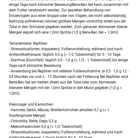
einige Tage nach klinischer BesserungBene-Bac Gel kann zusammen mit
dem Futter verabreicht werden. Zur gezielten Behandlung von
Einzelvögeln aus einer Gruppe oder von Vögeln, die nicht selbstständig
Nahrung aufnehmen, können größere Mengen vorsichtig direkt aus der
Tube in den Schnabel gegeben werden. Zum genauen Abmessen kleiner
Mengen eignet sich eine 1,0ml Spritze (1,0 g Bene-Bac Gel = 1,0ml).
Terrarientiere/ Reptilien:
- Stresssituationen, Inappetenz, Futterumstellung, während und nach
Antibiotikatherapie: täglich 0,5 g (= 1/2 Tubeninhalt) für 5 - 10 Tage
- Diarrhoe (Durchfall): täglich 0,5 - 1,0 g (= 1/2 - 1 Tubeninhalt) bis einige
Tage nach klinischer Besserung
- Anwendung bei Reptilien mit seltener Futteraufnahme: je 0,5 - 1,0 g 12 -
24 Stunden vor und 2 - 12 Stunden nach der Fütterung Bei Reptilien wird
Bene-Bac Gel am besten direkt aus der Tube oder zum Abmessen
kleinerer Mengen mit der 1,0ml Spritze in den Mund gegeben (1,0 g =
1,0ml).
Kleinnager und Kaninchen:
- Hamster, Gerbil, Mäuse, Streifenhörnchen erhalten 0,1 g (= 1
tropfengrosse Menge)
- Chinchilla, Ratte, Degu 0,3 g
- Meerschweinchen 0,5 g (= 1/2 Tubeninhalt)
- Stresssituationen, Inappetenz, Futterumstellung, während und nach
Antibiotikatherapie: 1 Dosis täglich für 5 - 10 Tage