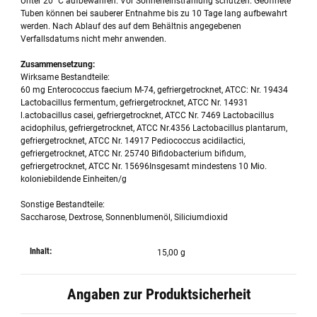
Unter 20° C aufbewahren. Vor Sonneneinstrahlung schützen. Geöffnete
Tuben können bei sauberer Entnahme bis zu 10 Tage lang aufbewahrt
werden. Nach Ablauf des auf dem Behältnis angegebenen
Verfallsdatums nicht mehr anwenden.
Zusammensetzung:
Wirksame Bestandteile:
60 mg Enterococcus faecium M-74, gefriergetrocknet, ATCC: Nr. 19434
Lactobacillus fermentum, gefriergetrocknet, ATCC Nr. 14931
l.actobacillus casei, gefriergetrocknet, ATCC Nr. 7469 Lactobacillus
acidophilus, gefriergetrocknet, ATCC Nr.4356 Lactobacillus plantarum,
gefriergetrocknet, ATCC Nr. 14917 Pediococcus acidilactici,
gefriergetrocknet, ATCC Nr. 25740 Bifidobacterium bifidum,
gefriergetrocknet, ATCC Nr. 15696Insgesamt mindestens 10 Mio.
koloniebildende Einheiten/g
Sonstige Bestandteile:
Saccharose, Dextrose, Sonnenblumenöl, Siliciumdioxid
Inhalt:
15,00 g
Angaben zur Produktsicherheit