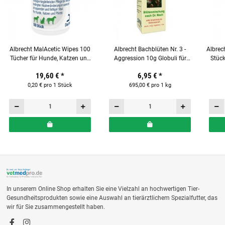
Albrecht MalAcetic Wipes 100
Albrecht Bachblüten Nr. 3 -
Albrec
Tücher für Hunde, Katzen und
Aggression 10g Globuli für
Stück
Pferde
Hunde, Katzen und Pferde
19,60 €
*
6,95 €
*
0,20 € pro 1 Stück
695,00 € pro 1 kg
In unserem Online Shop erhalten Sie eine Vielzahl an hochwertigen Tier-
Gesundheitsprodukten sowie eine Auswahl an tierärztlichem Spezialfutter, das
wir für Sie zusammengestellt haben.