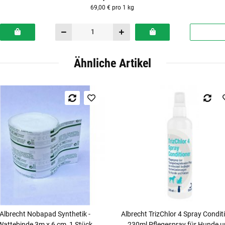
69,00 € pro 1 kg
Ähnliche Artikel
Albrecht Nobapad Synthetik -
Albrecht TrizChlor 4 Spray Condit
Wattebinde 3m x 6 cm, 1 Stück
230ml Pflegespray für Hunde 