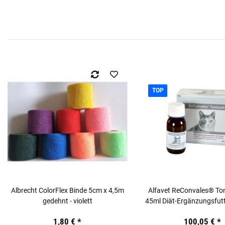
TOP
Albrecht ColorFlex Binde 5cm x 4,5m
Alfavet ReConvales® To
gedehnt - violett
45ml Diät-Ergänzungsfutte
Katzen
1,80 €
*
100,05 €
*