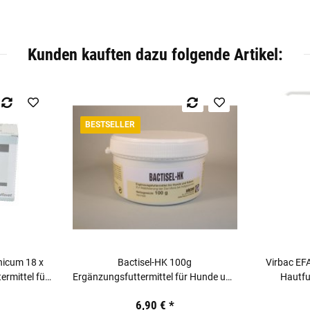
Kunden kauften dazu folgende Artikel:
BESTSELLER
nicum 18 x
Bactisel-HK 100g
Virbac EFA
rmittel für
Ergänzungsfuttermittel für Hunde und
Hautfun
Katzen
6,90 €
*