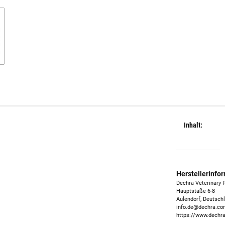
Inhalt:
Herstellerinfo
Dechra Veterinary
Hauptstaße 6-8
Aulendorf, Deutsch
info.de@dechra.c
https://www.dechra