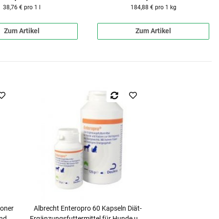
38,76 € pro 1 l
184,88 € pro 1 kg
Zum Artikel
Zum Artikel
ioner
Albrecht Enteropro 60 Kapseln Diät-
und
Ergänzungsfuttermittel für Hunde und