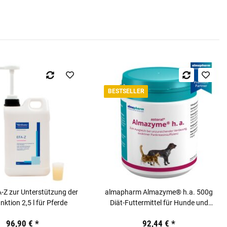
BESTSELLER
-Z zur Unterstützung der
almapharm Almazyme® h.a. 500g
ktion 2,5 l für Pferde
Diät-Futtermittel für Hunde und
Katzen
96,90 €
*
92,44 €
*