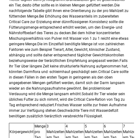
ein Tier, desto öfter sollte es in kleinen Mengen gefüttert werden.Die
nachfolgende Tabelle gibt Ihnen eine Orientierung zu der pro Mahlzeit zu
fütternden Menge.Bei Erhöhung des Wasseranteils im zubereiteten
Critical Care zur Erzielung einer dünnflüssigeren Konsistenz sollte die
Fütterungsmenge entsprechend erhöht werden, um den Energie- und
Nährstoffbedarf des Tieres zu decken.Bei dem höher konzentrierten
Mischungsverhältnis von Pulver mit Wasser von 1 zu 1 reicht eine etwas
geringere Menge.Die im Einzelfall benötigte Menge ist von zahlreichen
Faktoren wie zum Beispiel Tierart, Alter, Gewicht, klinischer Zustand,
abhängig und sollte daher entsprechend täglicher Gewichtskontrollen
beziehungsweise der tierärztlichen Empfehlung angepasst werden.Falls
Ihr Tier über längere Zeit keine strukturierte Nahrung aufgenommen hat,
könnten Darmflora und -schleimhaut geschädigt sein.Critical Care sollte
in diesen Fällen in den ersten Tagen in geringeren als den oben
angegebenen Mengen gefüttert werden, damit sich der Darm langsam
wieder an die Nahrungsaufnahme gewöhnt. Bei problemloser
Verdauung wird die Menge langsam erhöht.Sobald Ihr Tier wieder sein
übliches Futter zu sich nimmt, wird die Critical Care-Ration von Tag zu
Tag entsprechend reduziert.Frisches Wasser sollte zur freien Aufnahme
immer zur Verfügung stehen.Geschwächte Tiere mit Wasserdefizit
benötigen zusätzlich tierärztlich verabreichte Flüssigkeit.
Menge
3
4
5
6
7
Körpergewicht
pro
Mahlzeiten
Mahlzeiten
Mahlzeiten
Mahlzeiten
Mahlzeit
Tag
am Tag
am Tag
am Tag
am Tag
am Tag