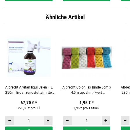
Ähnliche Artikel
Albrecht Alvitan liqui Selen + E
Albrecht ColorFlex Binde 5cm x
Albre
250ml Ergänzungsfuttermittel
4,5m gedehnt - weiß
230m
für Pferde
Elefantenmotiv
67,70 €
*
1,95 €
*
270,80 € pro 1 l
1,95 € pro 1 Stück