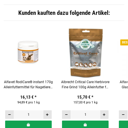
Kunden kauften dazu folgende Artikel:
BES
Alfavet RodiCare® instant 170g
Albrecht Critical Care Herbivore
Alfa
Alleinfuttermittel für Nagetiere &
Fine Grind 100g Alleinfutter für
Glas
Kaninchen
pflanzenfressende Heimtiere
16,13 €
*
15,70 €
*
94,89 € pro 1 kg
157,00 € pro 1 kg