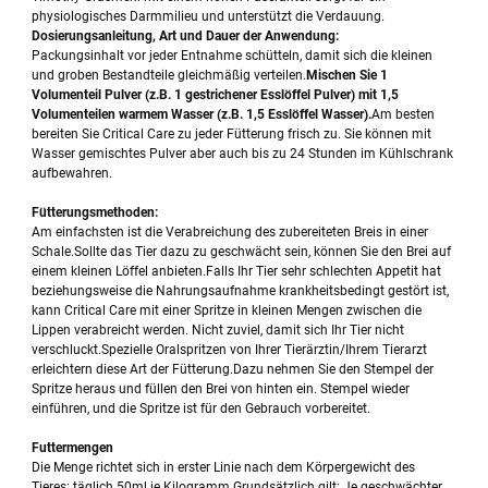
physiologisches Darmmilieu und unterstützt die Verdauung.
Dosierungsanleitung, Art und Dauer der Anwendung:
Packungsinhalt vor jeder Entnahme schütteln, damit sich die kleinen
und groben Bestandteile gleichmäßig verteilen.
Mischen Sie 1
Volumenteil Pulver (z.B. 1 gestrichener Esslöffel Pulver) mit 1,5
Volumenteilen warmem Wasser (z.B. 1,5 Esslöffel Wasser).
Am besten
bereiten Sie Critical Care zu jeder Fütterung frisch zu. Sie können mit
Wasser gemischtes Pulver aber auch bis zu 24 Stunden im Kühlschrank
aufbewahren.
Fütterungsmethoden:
Am einfachsten ist die Verabreichung des zubereiteten Breis in einer
Schale.Sollte das Tier dazu zu geschwächt sein, können Sie den Brei auf
einem kleinen Löffel anbieten.Falls Ihr Tier sehr schlechten Appetit hat
beziehungsweise die Nahrungsaufnahme krankheitsbedingt gestört ist,
kann Critical Care mit einer Spritze in kleinen Mengen zwischen die
Lippen verabreicht werden. Nicht zuviel, damit sich Ihr Tier nicht
verschluckt.Spezielle Oralspritzen von Ihrer Tierärztin/Ihrem Tierarzt
erleichtern diese Art der Fütterung.Dazu nehmen Sie den Stempel der
Spritze heraus und füllen den Brei von hinten ein. Stempel wieder
einführen, und die Spritze ist für den Gebrauch vorbereitet.
Futtermengen
Die Menge richtet sich in erster Linie nach dem Körpergewicht des
Tieres: täglich 50ml je Kilogramm.Grundsätzlich gilt: Je geschwächter