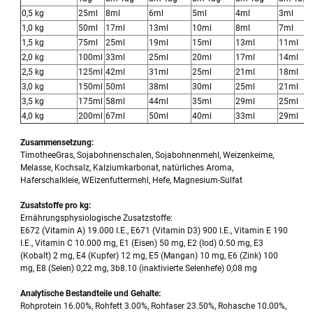
0,5 kg
25ml
8ml
6ml
5ml
4ml
3ml
1,0 kg
50ml
17ml
13ml
10ml
8ml
7ml
1,5 kg
75ml
25ml
19ml
15ml
13ml
11ml
2,0 kg
100ml
33ml
25ml
20ml
17ml
14ml
2,5 kg
125ml
42ml
31ml
25ml
21ml
18ml
3,0 kg
150ml
50ml
38ml
30ml
25ml
21ml
3,5 kg
175ml
58ml
44ml
35ml
29ml
25ml
4,0 kg
200ml
67ml
50ml
40ml
33ml
29ml
Zusammensetzung:
TimotheeGras, Sojabohnenschalen, Sojabohnenmehl, Weizenkeime,
Melasse, Kochsalz, Kalziumkarbonat, natürliches Aroma,
Haferschalkleie, WEizenfuttermehl, Hefe, Magnesium-Sulfat
Zusatstoffe pro kg:
Ernährungsphysiologische Zusatzstoffe:
E672 (Vitamin A) 19.000 I.E., E671 (Vitamin D3) 900 I.E., Vitamin E 190
I.E., Vitamin C 10.000 mg, E1 (Eisen) 50 mg, E2 (Iod) 0.50 mg, E3
(Kobalt) 2 mg, E4 (Kupfer) 12 mg, E5 (Mangan) 10 mg, E6 (Zink) 100
mg, E8 (Selen) 0,22 mg, 3b8.10 (inaktivierte Selenhefe) 0,08 mg
Analytische Bestandteile und Gehalte:
Rohprotein 16.00%, Rohfett 3.00%, Rohfaser 23.50%, Rohasche 10.00%,