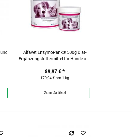
 und
Alfavet EnzymoPank® 500g Diät-
Ergänzungsfuttermittel für Hunde und
Katzen
89,97 €
*
179,94 € pro 1 kg
Zum Artikel