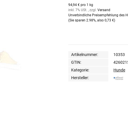
94,94 € pro 1 kg
inkl. 7% USt. , zzgl.
Versand
Unverbindliche Preisempfehlung des He
(Sie sparen
2.98%
, also
0,73 €
)
Artikelnummer:
10353
GTIN:
426021
Kategorie:
Hunde
Hersteller: