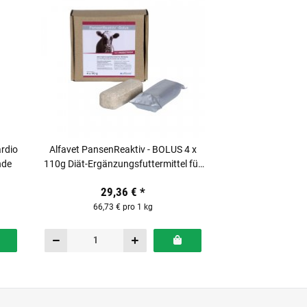
rdio
Alfavet PansenReaktiv - BOLUS 4 x
nde
110g Diät-Ergänzungsfuttermittel für
Milchkühe
29,36 €
*
66,73 € pro 1 kg