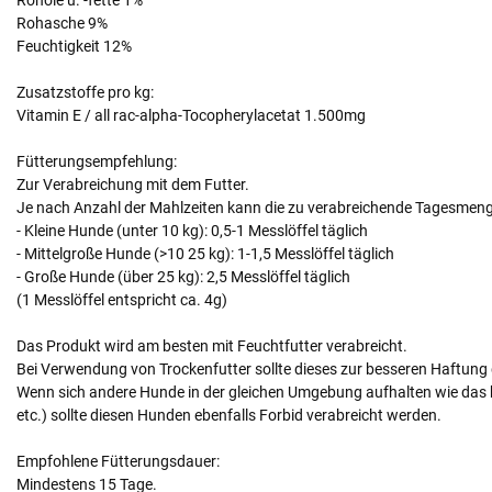
Rohasche 9%
Feuchtigkeit 12%
Zusatzstoffe pro kg:
Vitamin E / all rac-alpha-Tocopherylacetat 1.500mg
Fütterungsempfehlung:
Zur Verabreichung mit dem Futter.
Je nach Anzahl der Mahlzeiten kann die zu verabreichende Tagesmenge
- Kleine Hunde (unter 10 kg): 0,5-1 Messlöffel täglich
- Mittelgroße Hunde (>10 25 kg): 1-1,5 Messlöffel täglich
- Große Hunde (über 25 kg): 2,5 Messlöffel täglich
(1 Messlöffel entspricht ca. 4g)
Das Produkt wird am besten mit Feuchtfutter verabreicht.
Bei Verwendung von Trockenfutter sollte dieses zur besseren Haftung 
Wenn sich andere Hunde in der gleichen Umgebung aufhalten wie das 
etc.) sollte diesen Hunden ebenfalls Forbid verabreicht werden.
Empfohlene Fütterungsdauer:
Mindestens 15 Tage.