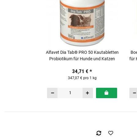
Alfavet Dia Tab® PRO 50 Kautabletten
Boe
Probiotikum für Hunde und Katzen
für
34,71 €
*
347,07 € pro 1 kg