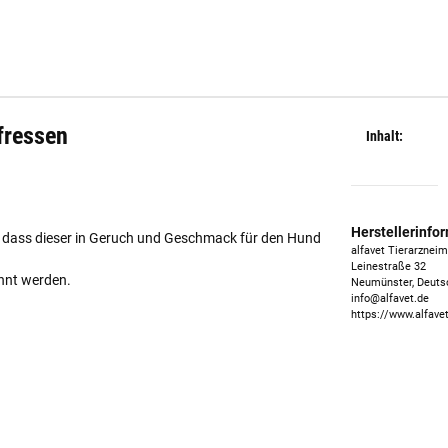
fressen
Inhalt:
Herstellerinfo
, dass dieser in Geruch und Geschmack für den Hund
alfavet Tierarznei
Leinestraße 32
hnt werden.
Neumünster, Deuts
info@alfavet.de
https://www.alfave