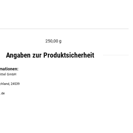
250,00 g
Angaben zur Produktsicherheit
rmationen:
mittel GmbH
chland, 24539
t.de