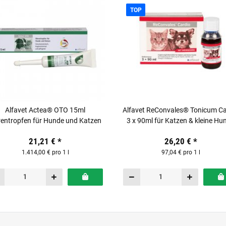
TOP
Alfavet Actea® OTO 15ml
Alfavet ReConvales® Tonicum Ca
entropfen für Hunde und Katzen
3 x 90ml für Katzen & kleine Hu
21,21 €
*
26,20 €
*
1.414,00 € pro 1 l
97,04 € pro 1 l