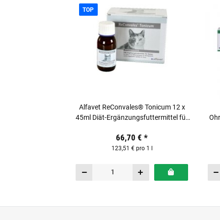
TOP
Alfavet ReConvales® Tonicum 12 x
45ml Diät-Ergänzungsfuttermittel für
Ohr
Katzen
66,70 €
*
123,51 € pro 1 l