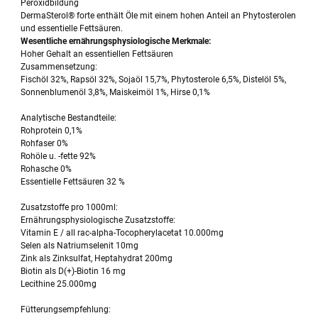
Peroxidbildung
DermaSterol® forte enthält Öle mit einem hohen Anteil an Phytosterolen
und essentielle Fettsäuren.
Wesentliche ernährungsphysiologische Merkmale:
Hoher Gehalt an essentiellen Fettsäuren
Zusammensetzung:
Fischöl 32%, Rapsöl 32%, Sojaöl 15,7%, Phytosterole 6,5%, Distelöl 5%,
Sonnenblumenöl 3,8%, Maiskeimöl 1%, Hirse 0,1%
Analytische Bestandteile:
Rohprotein 0,1%
Rohfaser 0%
Rohöle u. -fette 92%
Rohasche 0%
Essentielle Fettsäuren 32 %
Zusatzstoffe pro 1000ml:
Ernährungsphysiologische Zusatzstoffe:
Vitamin E / all rac-alpha-Tocopherylacetat 10.000mg
Selen als Natriumselenit 10mg
Zink als Zinksulfat, Heptahydrat 200mg
Biotin als D(+)-Biotin 16 mg
Lecithine 25.000mg
Fütterungsempfehlung: