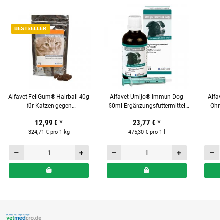
BESTSELLER
Alfavet FeliGum® Hairball 40g
Alfavet Umijo® Immun Dog
Alfa
für Katzen gegen
50ml Ergänzungsfuttermittel
Ohr
Haarballenbildung
für Hunde
12,99 €
*
23,77 €
*
324,71 € pro 1 kg
475,30 € pro 1 l