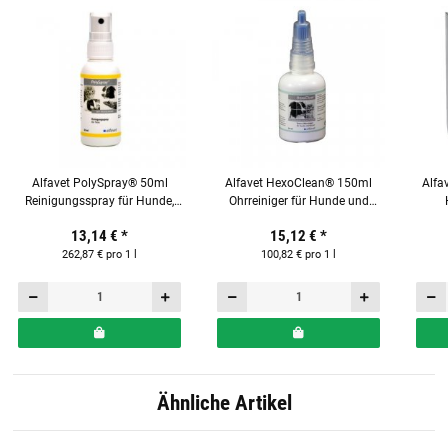
Alfavet PolySpray® 50ml
Alfavet HexoClean® 150ml
Alfa
Reinigungsspray für Hunde,
Ohrreiniger für Hunde und
Katzen, Nager und Reptilien
Katzen
Ergä
13,14 €
*
15,12 €
*
262,87 € pro 1 l
100,82 € pro 1 l
Ähnliche Artikel