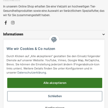
In unserem Online Shop erhalten Sie eine Vielzahl an hochwertigen Tier-
Gesundheitsprodukten sowie eine Auswahl an tierärztlichem Spezialfutter, das
wir für Sie zusammengestellt haben.
Informationen
Zahlungsmöglichkeiten
Wie wir Cookies & Co nutzen
Durch Klicken auf „Alle akzeptieren“ gestatten Sie den Einsatz folgender
Dienste auf unserer Website: YouTube, Vimeo, Google Map, ReCaptcha,
Brevo. Sie können die Einstellung jederzeit ändern (Fingerabdruck-Icon
links unten). Weitere Details finden Sie unter
Konfigurieren
und in
unserer
Datenschutzerklärung
.
Alle akzeptieren
Vertrag widerrufen
Schließen
© vetmedpro.de
• * Alle Preise inkl. gesetzlicher USt., zzgl.
Versand
.
Umsetzung durch Themeart
• Powered by
JTL-Shop
Konfigurieren