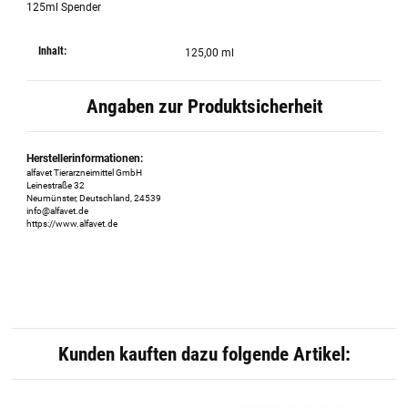
125ml Spender
Inhalt:
125,00 ml
Angaben zur Produktsicherheit
Herstellerinformationen:
alfavet Tierarzneimittel GmbH
Leinestraße 32
Neumünster, Deutschland, 24539
info@alfavet.de
https://www.alfavet.de
Kunden kauften dazu folgende Artikel: