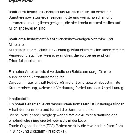
ergänzt werden.
RodiCare® instant ist ebenfalls als Aufzuchtmittel für verwaiste
Jungtiere sowie zur ergänzenden Fütterung von schwachen und
kümmernden Jungtieren geeignet, die nicht mehr ausschliesslich auf
Milch angewiesen sind.
RodiCare® instant enthält alle lebensnotwendigen Vitamine und
Mineralien.
Mit seinem hohen Vitamin C-Gehalt gewährleistet es eine ausreichende
Versorgung auch bei Meerschweinchen, die vorübergehend kein
Frischfutter erhalten.
Ein hoher Anteil an leicht verdaulichen Rohfasern sorgt für eine
ausreichende Verdauungstätigkeit.
Darüber hinaus enthält RodiCare® instant eine speziell abgestimmte
Kräutermischung, welche die Verdauung fördert und den Appetit anregt.
Inhaltsstoffe:
Ein hoher Gehalt an leicht verdaulichen Rohfasern ist Grundlage für den
Erhalt der Darmflora und fördert die Darmperistaltik.
Schnell verfügbare Energie gewährleistet die Aufrechterhaltung des
empfindlichen Energiestoffwechsels in der Leber.
Fructo-Oligosacharide (FOS) fördern selektiv die erwünschte Darmflora
in Blind- und Dickdarm (Präbiotika).