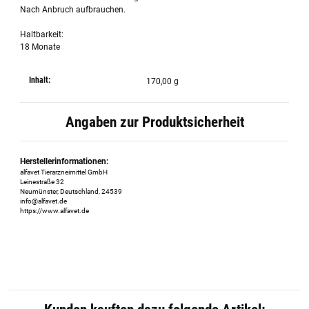
Nach Anbruch aufbrauchen.
Haltbarkeit:
18 Monate
Inhalt:
170,00 g
Angaben zur Produktsicherheit
Herstellerinformationen:
alfavet Tierarzneimittel GmbH
Leinestraße 32
Neumünster, Deutschland, 24539
info@alfavet.de
https://www.alfavet.de