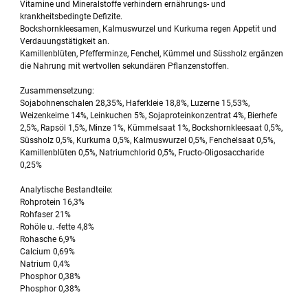
Vitamine und Mineralstoffe verhindern ernährungs- und
krankheitsbedingte Defizite.
Bockshornkleesamen, Kalmuswurzel und Kurkuma regen Appetit und
Verdauungstätigkeit an.
Kamillenblüten, Pfefferminze, Fenchel, Kümmel und Süssholz ergänzen
die Nahrung mit wertvollen sekundären Pflanzenstoffen.
Zusammensetzung:
Sojabohnenschalen 28,35%, Haferkleie 18,8%, Luzerne 15,53%,
Weizenkeime 14%, Leinkuchen 5%, Sojaproteinkonzentrat 4%, Bierhefe
2,5%, Rapsöl 1,5%, Minze 1%, Kümmelsaat 1%, Bockshornkleesaat 0,5%,
Süssholz 0,5%, Kurkuma 0,5%, Kalmuswurzel 0,5%, Fenchelsaat 0,5%,
Kamillenblüten 0,5%, Natriumchlorid 0,5%, Fructo-Oligosaccharide
0,25%
Analytische Bestandteile:
Rohprotein 16,3%
Rohfaser 21%
Rohöle u. -fette 4,8%
Rohasche 6,9%
Calcium 0,69%
Natrium 0,4%
Phosphor 0,38%
Phosphor 0,38%