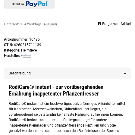
Frage zum Artikel
Lieferzeit:
3 - 4 Werktage
(Ausland)
Artikelnummer:
10495
GTIN:
4260215711139
Kategorie:
Heimtiere
Hersteller:
Beschreibung
RodiCare® instant - zur vorübergehenden
Ernährung inappetenter Pflanzenfresser
RodiCare® instant ist ein hochwertiges pulverförmiges Alleinfuttermittel
für Kaninchen, Meerschweinchen, Chinchillas und Degus, die
vorübergehend selbstständig keine feste Nahrung aufnehmen können.
RodiCare® instant kann auch als Futtergrundlage für andere
inappetente Kleinnager und pflanzenfressende Reptilien und Vögel
genutzt werden, muss dann aber nach den Bedürfnissen der Spezies