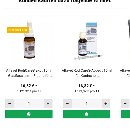
Kunden kauften dazu folgende Artikel:
BESTSELLER
Alfavet RodiCare® akut 15ml
Alfavet RodiCare® Appetit 15ml
Alfave
Glasflasche mit Pipette für
für Kaninchen,
fü
Nager
Meerschweinchen & Kleinnager
16,82 €
*
16,82 €
*
1.121,32 € pro 1 l
1.121,32 € pro 1 l