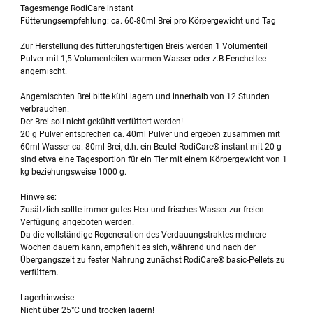
Tagesmenge RodiCare instant
Fütterungsempfehlung: ca. 60-80ml Brei pro Körpergewicht und Tag
Zur Herstellung des fütterungsfertigen Breis werden 1 Volumenteil
Pulver mit 1,5 Volumenteilen warmen Wasser oder z.B Fencheltee
angemischt.
Angemischten Brei bitte kühl lagern und innerhalb von 12 Stunden
verbrauchen.
Der Brei soll nicht gekühlt verfüttert werden!
20 g Pulver entsprechen ca. 40ml Pulver und ergeben zusammen mit
60ml Wasser ca. 80ml Brei, d.h. ein Beutel RodiCare® instant mit 20 g
sind etwa eine Tagesportion für ein Tier mit einem Körpergewicht von 1
kg beziehungsweise 1000 g.
Hinweise:
Zusätzlich sollte immer gutes Heu und frisches Wasser zur freien
Verfügung angeboten werden.
Da die vollständige Regeneration des Verdauungstraktes mehrere
Wochen dauern kann, empfiehlt es sich, während und nach der
Übergangszeit zu fester Nahrung zunächst RodiCare® basic-Pellets zu
verfüttern.
Lagerhinweise:
Nicht über 25°C und trocken lagern!