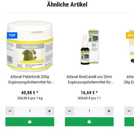
Ähnliche Artikel
TOP
BES
Alfavet PetArtrin® 200g
Alfavet RodiCare® uro 20ml
Alfa
Ergänzungsfuttermittel für
Ergänzungsfuttermittel für
28g Er
Hunde
Kleinnager und Kaninchen
40,88 €
*
16,69 €
*
204,38 € pro 1 kg
834,69 € pro 1 l