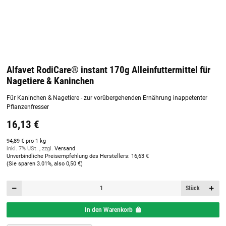
Alfavet RodiCare® instant 170g Alleinfuttermittel für
Nagetiere & Kaninchen
Für Kaninchen & Nagetiere - zur vorübergehenden Ernährung inappetenter
Pflanzenfresser
16,13 €
94,89 € pro 1 kg
inkl. 7% USt. , zzgl.
Versand
Unverbindliche Preisempfehlung des Herstellers
:
16,63 €
(Sie sparen
3.01%
, also
0,50 €
)
Stück
In den Warenkorb