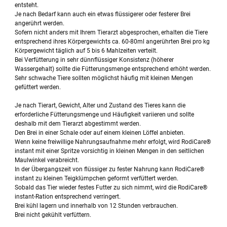
entsteht.
Je nach Bedarf kann auch ein etwas flüssigerer oder festerer Brei
angerührt werden.
Sofern nicht anders mit Ihrem Tierarzt abgesprochen, erhalten die Tiere
entsprechend ihres Körpergewichts ca. 60-80ml angerührten Brei pro kg
Körpergewicht täglich auf 5 bis 6 Mahlzeiten verteilt.
Bei Verfütterung in sehr dünnflüssiger Konsistenz (höherer
Wassergehalt) sollte die Fütterungsmenge entsprechend erhöht werden.
Sehr schwache Tiere sollten möglichst häufig mit kleinen Mengen
gefüttert werden.
Je nach Tierart, Gewicht, Alter und Zustand des Tieres kann die
erforderliche Fütterungsmenge und Häufigkeit variieren und sollte
deshalb mit dem Tierarzt abgestimmt werden.
Den Brei in einer Schale oder auf einem kleinen Löffel anbieten.
Wenn keine freiwillige Nahrungsaufnahme mehr erfolgt, wird RodiCare®
instant mit einer Spritze vorsichtig in kleinen Mengen in den seitlichen
Maulwinkel verabreicht.
In der Übergangszeit von flüssiger zu fester Nahrung kann RodiCare®
instant zu kleinen Teigklümpchen geformt verfüttert werden.
Sobald das Tier wieder festes Futter zu sich nimmt, wird die RodiCare®
instant-Ration entsprechend verringert.
Brei kühl lagern und innerhalb von 12 Stunden verbrauchen.
Brei nicht gekühlt verfüttern.