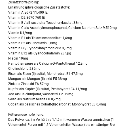
Zusatzstoffe pro kg:
Ernährungsphysiologische Zusatzstoffe:
Vitamin A E672 11.400 IE
Vitamin D2 E670 760 IE
Vitamin E / all rac-alpha-Tocopherylacetat 38mg
Vitamin C als Ascorbylmonophosphat, Calcium-Natrium-Salz 9.510mg
Viamin K1,9mg
Vitamin B1 als Thiaminmononitrat 1,4mg
Vitamin B2 als Riboflavin 3,8mg
Vitamin B6/ Pyridoxinhydrochlorid 3,8mg
Vitamin B12 als Cyanocobalamin 28,5µg
Niacin 19mg
Pantothensäure als Calcium-D-Pantothenat 12,8mg
Cholinchlorid 285mg
Eisen als Eisen-(II)-sulfat, Monohydrat E1 47,5mg
Mangan als Mangan-(II)-oxid E5 38mg
Zink als Zinkoxid E6 57mg
Kupfer als Kupfer-(II)-sulfat, Pentahydrat E4 11,9mg
Jod als Calciumjodat, wasserfrei E2 0,9mg
Selen als Natriumselenit E8 0,2mg
Cobalt als basisches Cobalt-(II)-carbonat, Monohydrat E3 0,4mg
Fütterungsempfehlung:
Das Pulver ca. im Verhältnis 1:1,5 mit warmem Wasser anmischen (1
Volumenteil Pulver mit 1,5 Volumenteilen Wasser) bis ein sämiger Brei