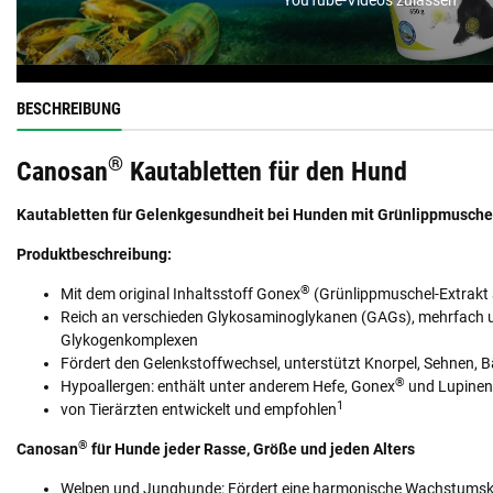
BESCHREIBUNG
®
Canosan
Kautabletten für den Hund
Kautabletten für Gelenkgesundheit bei Hunden mit Grünlippmusche
Produktbeschreibung:
®
Mit dem original Inhaltsstoff Gonex
(Grünlippmuschel-Extrakt
Reich an verschieden Glykosaminoglykanen (GAGs), mehrfach 
Glykogenkomplexen
Fördert den Gelenkstoffwechsel, unterstützt Knorpel, Sehnen,
®
Hypoallergen: enthält unter anderem Hefe, Gonex
und Lupinen
1
von Tierärzten entwickelt und empfohlen
®
Canosan
für Hunde jeder Rasse, Größe und jeden Alters
Welpen und Junghunde: Fördert eine harmonische Wachstumsku