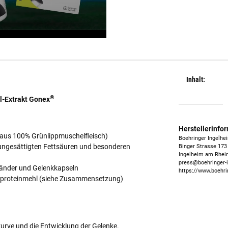
Inhalt:
®
l-Extrakt Gonex
Herstellerinfo
 aus 100% Grünlippmuschelfleisch)
Boehringer Ingelhe
ungesättigten Fettsäuren und besonderen
Binger Strasse 173
Ingelheim am Rhein
press@boehringer-
 Bänder und Gelenkkapseln
https://www.boehr
proteinmehl (siehe Zusammensetzung)
rve und die Entwicklung der Gelenke.