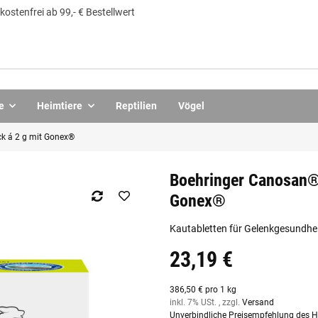
ostenfrei ab 99,- € Bestellwert
e
Heimtiere
Reptilien
Vögel
ck á 2 g mit Gonex®
Boehringer Canosan® 
Gonex®
Kautabletten für Gelenkgesundhe
23,19 €
386,50 € pro 1 kg
inkl. 7% USt. , zzgl.
Versand
Unverbindliche Preisempfehlung des He