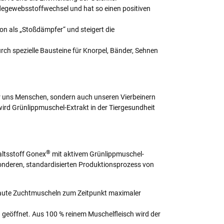
egewebsstoffwechsel und hat so einen positiven
on als „Stoßdämpfer“ und steigert die
ch spezielle Bausteine für Knorpel, Bänder, Sehnen
ur uns Menschen, sondern auch unseren Vierbeinern
wird Grünlippmuschel-Extrakt in der Tiergesundheit
®
ltsstoff Gonex
mit aktivem Grünlippmuschel-
esonderen, standardisierten Produktionsprozess von
baute Zuchtmuscheln zum Zeitpunkt maximaler
geöffnet. Aus 100 % reinem Muschelfleisch wird der