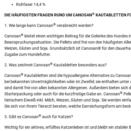
Rohfaser 14,4 %
®
DIE HÄUFIGSTEN FRAGEN RUND UM CANOSAN
KAUTABLETTEN F
®
1. Wie lange kann Canosan
verabreicht werden?
®
Canosan
leistet einen wichtigen Beitrag für die Gelenke des Hundes 
Beanspruchungssituation. Die Pellets sind frei von den häufigsten Alle
Weizen, Gluten und Soja. Grundsätzlich ist Canosan® für den dauerhaft
Zugabe zum Hundefutter.
®
2. Was zeichnet Canosan
Kautabletten besonders aus?
®
Canosan
Kautabletten sind die hypoallergene Alternative zu Canosa
bei bekannten Unverträglichkeiten oder im Zweifel; sie enthalten unte
sind damit frei von allen bekannten Allergenen. Außerdem bieten sich 
®
Starterpackung oder auch für die kurzfristige Gabe an. Canosan
Pell
tierischem Eiweiß inkl. Milch, Weizen, Gluten und Soja. Sie werden einf
Sie sich von Ihrem Tierarzt beraten, welche Darreichungsform am besten
®
3. Gibt es Canosan
auch für Katzen?
Wichtig für ein aktives, erfülltes Katzenleben ist und bleibt ein st