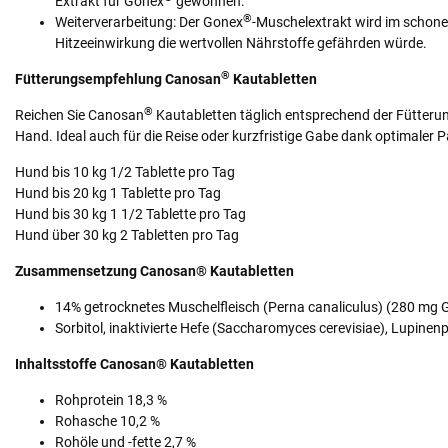
Extrakt für Gonex
gewonnen.
®
Weiterverarbeitung: Der Gonex
-Muschelextrakt wird im schone
Hitzeeinwirkung die wertvollen Nährstoffe gefährden würde.
®
Fütterungsempfehlung Canosan
Kautabletten
®
Reichen Sie Canosan
Kautabletten täglich entsprechend der Fütter
Hand. Ideal auch für die Reise oder kurzfristige Gabe dank optimaler
Hund bis 10 kg 1/2 Tablette pro Tag
Hund bis 20 kg 1 Tablette pro Tag
Hund bis 30 kg 1 1/2 Tablette pro Tag
Hund über 30 kg 2 Tabletten pro Tag
Zusammensetzung Canosan® Kautabletten
14% getrocknetes Muschelfleisch (Perna canaliculus) (280 mg 
Sorbitol, inaktivierte Hefe (Saccharomyces cerevisiae), Lupin
Inhaltsstoffe Canosan® Kautabletten
Rohprotein 18,3 %
Rohasche 10,2 %
Rohöle und -fette 2,7 %