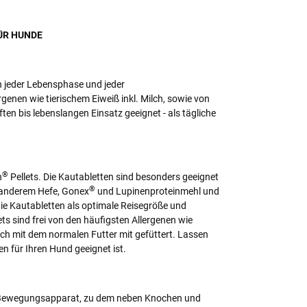
ÜR HUNDE
in jeder Lebensphase und jeder
rgenen wie tierischem Eiweiß inkl. Milch, sowie von
en bis lebenslangen Einsatz geeignet - als tägliche
®
n
Pellets. Die Kautabletten sind besonders geeignet
®
r anderem Hefe, Gonex
und Lupinenproteinmehl und
die Kautabletten als optimale Reisegröße und
ets sind frei von den häufigsten Allergenen wie
ach mit dem normalen Futter mit gefüttert. Lassen
 für Ihren Hund geeignet ist.
abiler Bewegungsapparat, zu dem neben Knochen und