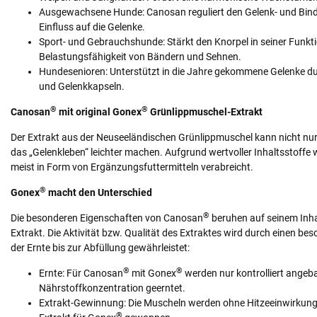
Ausgewachsene Hunde: Canosan reguliert den Gelenk- und Bind
Einfluss auf die Gelenke.
Sport- und Gebrauchshunde: Stärkt den Knorpel in seiner Funkti
Belastungsfähigkeit von Bändern und Sehnen.
Hundesenioren: Unterstützt in die Jahre gekommene Gelenke dur
und Gelenkkapseln.
®
®
Canosan
mit original Gonex
Grünlippmuschel-Extrakt
Der Extrakt aus der Neuseeländischen Grünlippmuschel kann nicht n
das „Gelenkleben“ leichter machen. Aufgrund wertvoller Inhaltsstoffe 
meist in Form von Ergänzungsfuttermitteln verabreicht.
®
Gonex
macht den Unterschied
®
Die besonderen Eigenschaften von Canosan
beruhen auf seinem Inha
Extrakt. Die Aktivität bzw. Qualität des Extraktes wird durch einen b
der Ernte bis zur Abfüllung gewährleistet:
®
®
Ernte: Für Canosan
mit Gonex
werden nur kontrolliert ange
Nährstoffkonzentration geerntet.
Extrakt-Gewinnung: Die Muscheln werden ohne Hitzeeinwirkung 
®