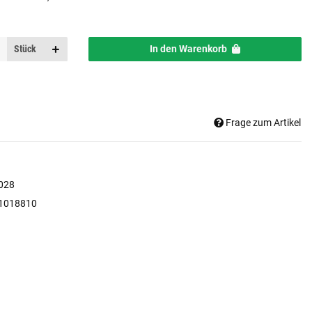
Stück
In den Warenkorb
Frage zum Artikel
028
1018810