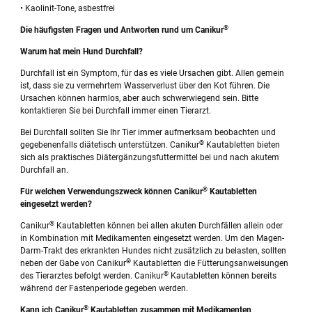
• Kaolinit-Tone, asbestfrei
®
Die häufigsten Fragen und Antworten rund um Canikur
Warum hat mein Hund Durchfall?
Durchfall ist ein Symptom, für das es viele Ursachen gibt. Allen gemein
ist, dass sie zu vermehrtem Wasserverlust über den Kot führen. Die
Ursachen können harmlos, aber auch schwerwiegend sein. Bitte
kontaktieren Sie bei Durchfall immer einen Tierarzt.
Bei Durchfall sollten Sie Ihr Tier immer aufmerksam beobachten und
®
gegebenenfalls diätetisch unterstützen. Canikur
Kautabletten bieten
sich als praktisches Diätergänzungsfuttermittel bei und nach akutem
Durchfall an.
®
Für welchen Verwendungszweck können Canikur
Kautabletten
eingesetzt werden?
®
Canikur
Kautabletten können bei allen akuten Durchfällen allein oder
in Kombination mit Medikamenten eingesetzt werden. Um den Magen-
Darm-Trakt des erkrankten Hundes nicht zusätzlich zu belasten, sollten
®
neben der Gabe von Canikur
Kautabletten die Fütterungsanweisungen
®
des Tierarztes befolgt werden. Canikur
Kautabletten können bereits
während der Fastenperiode gegeben werden.
®
Kann ich Canikur
Kautabletten zusammen mit Medikamenten