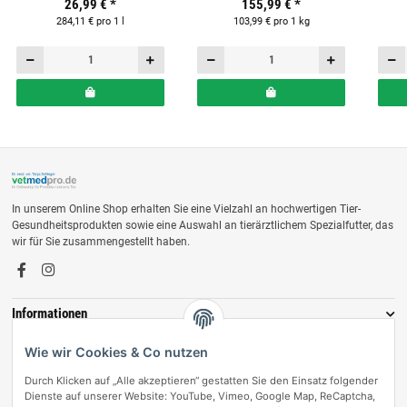
26,99 €
*
155,99 €
*
Hunde & Katzen
284,11 € pro 1 l
103,99 € pro 1 kg
In unserem Online Shop erhalten Sie eine Vielzahl an hochwertigen Tier-
Gesundheitsprodukten sowie eine Auswahl an tierärztlichem Spezialfutter, das
wir für Sie zusammengestellt haben.
Informationen
Zahlungsmöglichkeiten
Wie wir Cookies & Co nutzen
Durch Klicken auf „Alle akzeptieren“ gestatten Sie den Einsatz folgender
Dienste auf unserer Website: YouTube, Vimeo, Google Map, ReCaptcha,