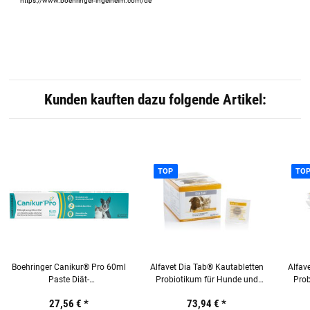
https://www.boehringer-ingelheim.com/de
Kunden kauften dazu folgende Artikel:
TOP
TO
Boehringer Canikur® Pro 60ml
Alfavet Dia Tab® Kautabletten
Alfav
Paste Diät-
Probiotikum für Hunde und
Prob
Ergänzungsfuttermittel für
Katzen Display mit 60 x 5,5 g
Katz
27,56 €
*
73,94 €
*
Hunde und Katzen
Tabletten