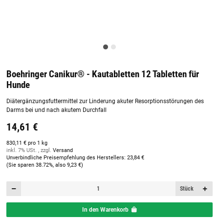
Boehringer Canikur® - Kautabletten 12 Tabletten für
Hunde
Diätergänzungsfuttermittel zur Linderung akuter Resorptionsstörungen des
Darms bei und nach akutem Durchfall
14,61 €
830,11 € pro 1 kg
inkl. 7% USt. , zzgl.
Versand
Unverbindliche Preisempfehlung des Herstellers
:
23,84 €
(Sie sparen
38.72%
, also
9,23 €
)
Stück
In den Warenkorb