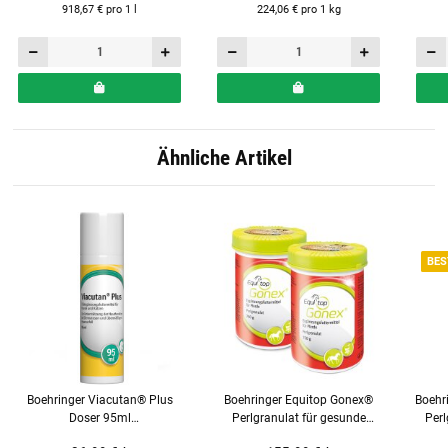
918,67 € pro 1 l
224,06 € pro 1 kg
Ähnliche Artikel
BES
Boehringer Viacutan® Plus
Boehringer Equitop Gonex®
Boehr
Doser 95ml
Perlgranulat für gesunde
Perl
Diätergänzungsfuttermittel für
Pferdegelenke 750 g 2er Set
Mu