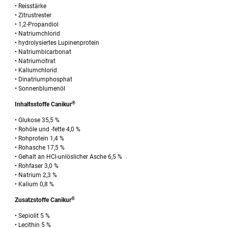
• Reisstärke
• Zitrustrester
• 1,2-Propandiol
• Natriumchlorid
• hydrolysiertes Lupinenprotein
• Natriumbicarbonat
• Natriumcitrat
• Kaliumchlorid
• Dinatriumphosphat
• Sonnenblumenöl
®
Inhaltsstoffe Canikur
• Glukose 35,5 %
• Rohöle und -fette 4,0 %
• Rohprotein 1,4 %
• Rohasche 17,5 %
• Gehalt an HCl-unlöslicher Asche 6,5 %
• Rohfaser 3,0 %
• Natrium 2,3 %
• Kalium 0,8 %
®
Zusatzstoffe Canikur
• Sepiolit 5 %
• Lecithin 5 %