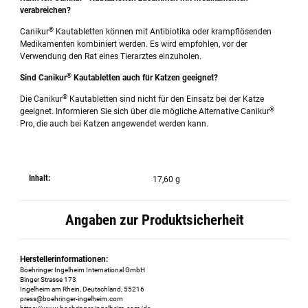
verabreichen?
®
Canikur
Kautabletten können mit Antibiotika oder krampflösenden
Medikamenten kombiniert werden. Es wird empfohlen, vor der
Verwendung den Rat eines Tierarztes einzuholen.
®
Sind Canikur
Kautabletten auch für Katzen geeignet?
®
Die Canikur
Kautabletten sind nicht für den Einsatz bei der Katze
®
geeignet. Informieren Sie sich über die mögliche Alternative Canikur
Pro, die auch bei Katzen angewendet werden kann.
Inhalt:
17,60 g
Angaben zur Produktsicherheit
Herstellerinformationen:
Boehringer Ingelheim International GmbH
Binger Strasse 173
Ingelheim am Rhein, Deutschland, 55216
press@boehringer-ingelheim.com