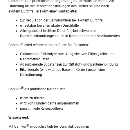
Canikur
- Das praktische Diätergänzungsfuttermittel für Hunde zur
Linderung akuter Resorptionsstörungen des Darms bei und nach
akutem Durchfall in Form einer Kautablette:
zur Regulation der Darmfunktion bei akutem Durchfall
einsetzbar bei allen akuten Durchfällen
Alleingabe bei leichtem Durchfall; bei schwereren
Durchfallerkrankungen auch in Kombination mit Medikamenten
®
Canikur
liefert während akuter Durchfall-Episoden:
Glukose und Elektrolyte zum Ausgleich von Flüssigkeits- und
Nährstoffverlusten
Adsorbierende Substanzen zur Giftstoff- und Bakterienbindung
Bikarbonate (eine wichtige Base im Körper) gegen eine
Übersäuerung
®
Canikur
als praktische Kautablette
leicht zu füttern
wird von Hunden gerne angenommen
passt in jede Reiseapotheke
Wissenswert:
®
Mit Canikur
möglichst früh bei Durchfall beginnen