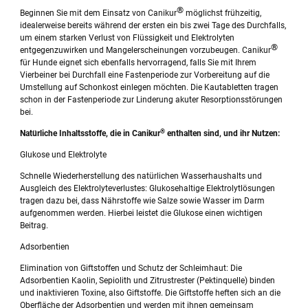
®
Beginnen Sie mit dem Einsatz von Canikur
möglichst frühzeitig,
idealerweise bereits während der ersten ein bis zwei Tage des Durchfalls,
um einem starken Verlust von Flüssigkeit und Elektrolyten
®
entgegenzuwirken und Mangelerscheinungen vorzubeugen. Canikur
für Hunde eignet sich ebenfalls hervorragend, falls Sie mit Ihrem
Vierbeiner bei Durchfall eine Fastenperiode zur Vorbereitung auf die
Umstellung auf Schonkost einlegen möchten. Die Kautabletten tragen
schon in der Fastenperiode zur Linderung akuter Resorptionsstörungen
bei.
®
Natürliche Inhaltsstoffe, die in Canikur
enthalten sind, und ihr Nutzen:
Glukose und Elektrolyte
Schnelle Wiederherstellung des natürlichen Wasserhaushalts und
Ausgleich des Elektrolyteverlustes: Glukosehaltige Elektrolytlösungen
tragen dazu bei, dass Nährstoffe wie Salze sowie Wasser im Darm
aufgenommen werden. Hierbei leistet die Glukose einen wichtigen
Beitrag.
Adsorbentien
Elimination von Giftstoffen und Schutz der Schleimhaut: Die
Adsorbentien Kaolin, Sepiolith und Zitrustrester (Pektinquelle) binden
und inaktivieren Toxine, also Giftstoffe. Die Giftstoffe heften sich an die
Oberfläche der Adsorbentien und werden mit ihnen gemeinsam