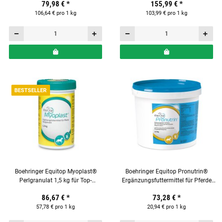
79,98 €
*
155,99 €
*
106,64 € pro 1 kg
103,99 € pro 1 kg
BESTSELLER
Boehringer Equitop Myoplast®
Boehringer Equitop Pronutrin®
Perlgranulat 1,5 kg für Top-
Ergänzungsfuttermittel für Pferde
Muskelkraft bei Pferden
3,5kg
86,67 €
*
73,28 €
*
57,78 € pro 1 kg
20,94 € pro 1 kg