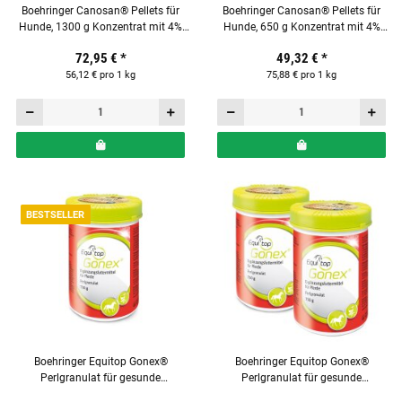
Boehringer Canosan® Pellets für
Boehringer Canosan® Pellets für
Hunde, 1300 g Konzentrat mit 4%
Hunde, 650 g Konzentrat mit 4%
Gonex®
Gonex®
72,95 €
*
49,32 €
*
56,12 € pro 1 kg
75,88 € pro 1 kg
BESTSELLER
Boehringer Equitop Gonex®
Boehringer Equitop Gonex®
Perlgranulat für gesunde
Perlgranulat für gesunde
Pferdegelenke 750 g
Pferdegelenke 750 g 2er Set