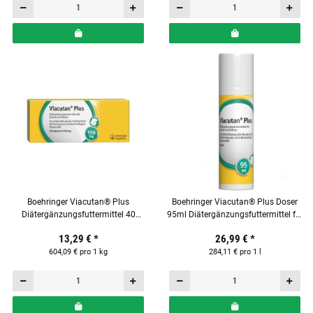
Boehringer Viacutan® Plus
Boehringer Viacutan® Plus Doser
Diätergänzungsfuttermittel 40
95ml Diätergänzungsfuttermittel für
Kapseln für Hunde und Katzen
Hunde & Katzen
13,29 €
*
26,99 €
*
604,09 € pro 1 kg
284,11 € pro 1 l