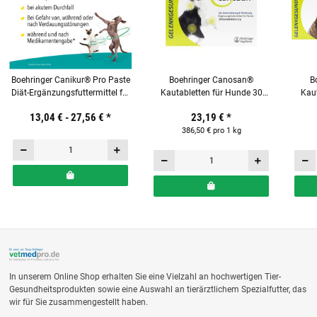
Boehringer Canikur® Pro Paste
Boehringer Canosan®
B
Diät-Ergänzungsfuttermittel für
Kautabletten für Hunde 30
Kaut
Hunde und Katzen
Stück á 2 g mit Gonex®
13,04 € -
27,56 €
*
23,19 €
*
386,50 € pro 1 kg
In unserem Online Shop erhalten Sie eine Vielzahl an hochwertigen Tier-
Gesundheitsprodukten sowie eine Auswahl an tierärztlichem Spezialfutter, das
wir für Sie zusammengestellt haben.