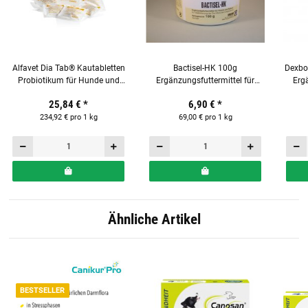
Alfavet Dia Tab® Kautabletten
Bactisel-HK 100g
Dexbo
Probiotikum für Hunde und
Ergänzungsfuttermittel für
Ergä
Katzen Reisebox-Nachfüllset
Hunde und Katzen
25,84 €
*
6,90 €
*
(lose) mit 20 x 5,5 g Tabletten
234,92 € pro 1 kg
69,00 € pro 1 kg
Ähnliche Artikel
BESTSELLER