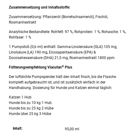
Zusammensetzung und Inhaltsstoffe:
Zusammensetzung: Pflanzenöl (Borretschsamenöl), Fischöl,
Rosmarinextrakt
Analytische Bestandteile: Rohfett: 97 %, Rohprotein: 1 %, Rohasche: 1 %,
Rohfaser: 1 %
1 Pumpstoß (0,6 ml) enthält: Gamma-Linolensäure (GLA) 105 mg,
Linolsäure (LA) 190 mg, Eicosapentaensäure (EPA) &
Docosahexaensäure (DHA) 21,5 mg, Rosmarinextrakt 1800 ppm
®
Fütterungsempfehlung Viacutan
Plus
Der luftdichte Pumpspender hält den Inhalt frisch, bis die Flasche
komplett aufgebraucht ist, und ist zusätzlich einfach in der
Handhabung. Dosierung für Hunde und Katzen einmal täglich:
Katzen 1 Hub
Hunde bis zu 10 kg 1 Hub
Hunde bis zu 25 kg 2 Hübe
Hunde über 25 kg 3 Hübe
Inhalt:
95,00 ml