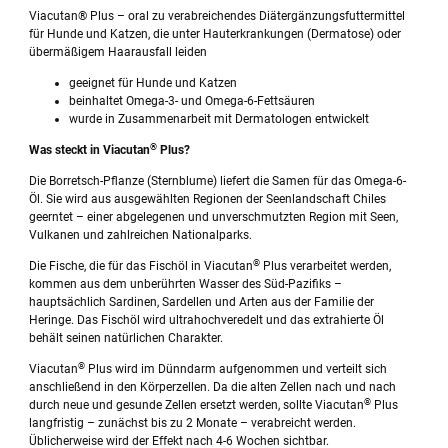
Viacutan® Plus – oral zu verabreichendes Diätergänzungsfuttermittel
für Hunde und Katzen, die unter Hauterkrankungen (Dermatose) oder
übermäßigem Haarausfall leiden
geeignet für Hunde und Katzen
beinhaltet Omega-3- und Omega-6-Fettsäuren
wurde in Zusammenarbeit mit Dermatologen entwickelt
®
Was steckt in Viacutan
Plus?
Die Borretsch-Pflanze (Sternblume) liefert die Samen für das Omega-6-
Öl. Sie wird aus ausgewählten Regionen der Seenlandschaft Chiles
geerntet – einer abgelegenen und unverschmutzten Region mit Seen,
Vulkanen und zahlreichen Nationalparks.
®
Die Fische, die für das Fischöl in Viacutan
Plus verarbeitet werden,
kommen aus dem unberührten Wasser des Süd-Pazifiks –
hauptsächlich Sardinen, Sardellen und Arten aus der Familie der
Heringe. Das Fischöl wird ultrahochveredelt und das extrahierte Öl
behält seinen natürlichen Charakter.
®
Viacutan
Plus wird im Dünndarm aufgenommen und verteilt sich
anschließend in den Körperzellen. Da die alten Zellen nach und nach
®
durch neue und gesunde Zellen ersetzt werden, sollte Viacutan
Plus
langfristig – zunächst bis zu 2 Monate – verabreicht werden.
Üblicherweise wird der Effekt nach 4-6 Wochen sichtbar.