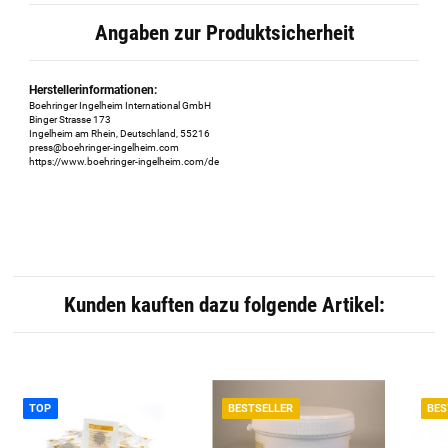
Angaben zur Produktsicherheit
Herstellerinformationen:
Boehringer Ingelheim International GmbH
Binger Strasse 173
Ingelheim am Rhein, Deutschland, 55216
press@boehringer-ingelheim.com
https://www.boehringer-ingelheim.com/de
Kunden kauften dazu folgende Artikel:
TOP
BESTSELLER
BES