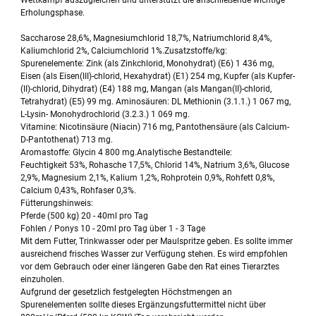
Wettkampf auszugleichen und unterstützt die anschließende wichtige
Erholungsphase.
Saccharose 28,6%, Magnesiumchlorid 18,7%, Natriumchlorid 8,4%,
Kaliumchlorid 2%, Calciumchlorid 1%.Zusatzstoffe/kg:
Spurenelemente: Zink (als Zinkchlorid, Monohydrat) (E6) 1 436 mg,
Eisen (als Eisen(III)-chlorid, Hexahydrat) (E1) 254 mg, Kupfer (als Kupfer-
(II)-chlorid, Dihydrat) (E4) 188 mg, Mangan (als Mangan(II)-chlorid,
Tetrahydrat) (E5) 99 mg. Aminosäuren: DL Methionin (3.1.1.) 1 067 mg,
L-Lysin- Monohydrochlorid (3.2.3.) 1 069 mg.
Vitamine: Nicotinsäure (Niacin) 716 mg, Pantothensäure (als Calcium-
D-Pantothenat) 713 mg.
Aromastoffe: Glycin 4 800 mg.Analytische Bestandteile:
Feuchtigkeit 53%, Rohasche 17,5%, Chlorid 14%, Natrium 3,6%, Glucose
2,9%, Magnesium 2,1%, Kalium 1,2%, Rohprotein 0,9%, Rohfett 0,8%,
Calcium 0,43%, Rohfaser 0,3%.
Fütterungshinweis:
Pferde (500 kg) 20 - 40ml pro Tag
Fohlen / Ponys 10 - 20ml pro Tag über 1 - 3 Tage
Mit dem Futter, Trinkwasser oder per Maulspritze geben. Es sollte immer
ausreichend frisches Wasser zur Verfügung stehen. Es wird empfohlen
vor dem Gebrauch oder einer längeren Gabe den Rat eines Tierarztes
einzuholen.
Aufgrund der gesetzlich festgelegten Höchstmengen an
Spurenelementen sollte dieses Ergänzungsfuttermittel nicht über