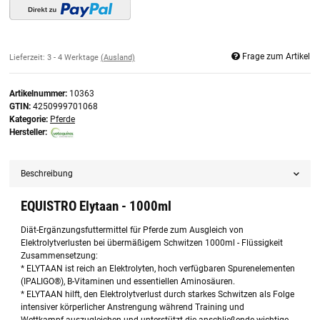
Frage zum Artikel
Lieferzeit:
3 - 4 Werktage
(Ausland)
Artikelnummer:
10363
GTIN:
4250999701068
Kategorie:
Pferde
Hersteller:
Beschreibung
EQUISTRO Elytaan - 1000ml
Diät-Ergänzungsfuttermittel für Pferde zum Ausgleich von
Elektrolytverlusten bei übermäßigem Schwitzen 1000ml - Flüssigkeit
Zusammensetzung:
* ELYTAAN ist reich an Elektrolyten, hoch verfügbaren Spurenelementen
(IPALIGO®), B-Vitaminen und essentiellen Aminosäuren.
* ELYTAAN hilft, den Elektrolytverlust durch starkes Schwitzen als Folge
intensiver körperlicher Anstrengung während Training und