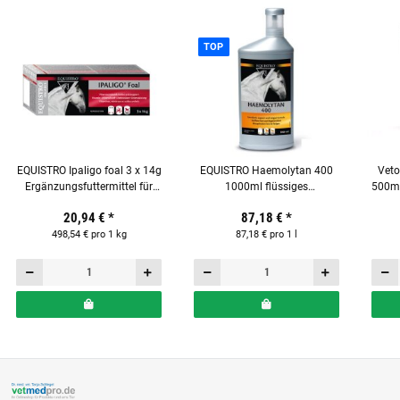
TOP
EQUISTRO Ipaligo foal 3 x 14g
EQUISTRO Haemolytan 400
Vet
Ergänzungsfuttermittel für
1000ml flüssiges
500ml
Fohlen
Ergänzungsfuttermittel für
20,94 €
*
87,18 €
*
Pferde
498,54 € pro 1 kg
87,18 € pro 1 l