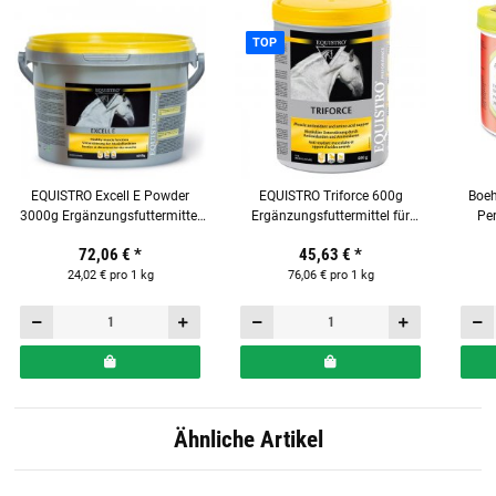
TOP
EQUISTRO Excell E Powder
EQUISTRO Triforce 600g
Boeh
3000g Ergänzungsfuttermittel
Ergänzungsfuttermittel für
Per
für Pferde
Pferde
Pfer
72,06 €
*
45,63 €
*
24,02 € pro 1 kg
76,06 € pro 1 kg
Ähnliche Artikel