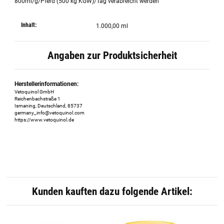
800ml/g/Pferd (500 kg KGW)/Tag verabreicht werden
Inhalt:
1.000,00 ml
Angaben zur Produktsicherheit
Herstellerinformationen:
Vetoquinol GmbH
Reichenbachstraße 1
Ismaning, Deutschland, 85737
germany_info@vetoquinol.com
https://www.vetoquinol.de
Kunden kauften dazu folgende Artikel: