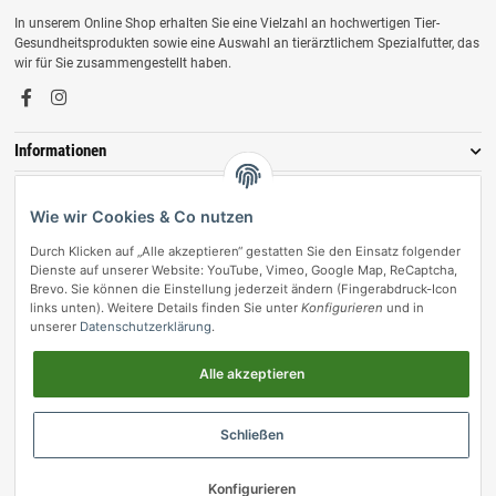
In unserem Online Shop erhalten Sie eine Vielzahl an hochwertigen Tier-
Gesundheitsprodukten sowie eine Auswahl an tierärztlichem Spezialfutter, das
wir für Sie zusammengestellt haben.
Informationen
Zahlungsmöglichkeiten
Wie wir Cookies & Co nutzen
Durch Klicken auf „Alle akzeptieren“ gestatten Sie den Einsatz folgender
Dienste auf unserer Website: YouTube, Vimeo, Google Map, ReCaptcha,
Brevo. Sie können die Einstellung jederzeit ändern (Fingerabdruck-Icon
links unten). Weitere Details finden Sie unter
Konfigurieren
und in
unserer
Datenschutzerklärung
.
Alle akzeptieren
Vertrag widerrufen
Schließen
© vetmedpro.de
• * Alle Preise inkl. gesetzlicher USt., zzgl.
Versand
.
Umsetzung durch Themeart
• Powered by
JTL-Shop
Konfigurieren