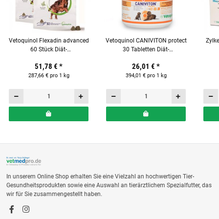
Vetoquinol Flexadin advanced
Vetoquinol CANIVITON protect
Zylk
60 Stück Diät-
30 Tabletten Diät-
Ergänzungsfuttermittel für
Ergänzungsfuttermittel für
51,78 €
*
26,01 €
*
Hunde
Hunde und Katzen
287,66 € pro 1 kg
394,01 € pro 1 kg
In unserem Online Shop erhalten Sie eine Vielzahl an hochwertigen Tier-
Gesundheitsprodukten sowie eine Auswahl an tierärztlichem Spezialfutter, das
wir für Sie zusammengestellt haben.