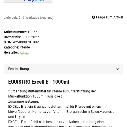
Frage zum Artikel
Lieferzeit:
2 - 3 Werktage
(Ausland)
Artikelnummer:
10366
Haltbar bis:
30.03.2027
GTIN:
4250999701082
Kategorie:
Pferde
Hersteller:
Beschreibung
EQUISTRO Excell E - 1000ml
* Ergänzungsfuttermittel für Pferde zur Unterstützung der
Muskelfunktion 1000ml Flüssigkeit
Zusammensetzung:
EXCELL E ist ein Ergänzungsfuttermittel für Pferde mit einem
bioverfügbaren Komplex von Vitamin E, organischem Selen,Magnesium
und L-Lysin.
EXCELL E empfiehlt sich besonders zur Aufrechterhaltung einer