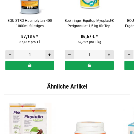
EQUISTRO Haemolytan 400
Boehringer Equitop Myoplast®
EQU
1000ml flüssiges
Perlgranulat 1,5 kg für Top-
Ergän
Ergänzungsfuttermittel für
Muskelkraft bei Pferden
Hufh
87,18 €
*
86,67 €
*
Pferde
87,18 € pro 1 l
57,78 € pro 1 kg
Ähnliche Artikel