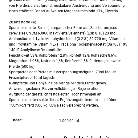
gesunden und leistungsfähigen Muskulatur sowie zur Unterstützung
von Pferden, die aufgrund muskulärer Anstrengung und Verspannung
einen erhöhten Bedarf aufweisen.Magnesiumchlorid 17%, Glyzerin.
Zusatzstoffe /kg:
Spurenelemente: Selen (in organischer Form aus Saccharomyces
cerevisiae CNCM I-3060 inaktivierte Selenhefe) (E3b 8.10) 23 mg.
Aminosäuren: L-Lysin-Monohydrochlorid (3.2.3.) 89 720 mg. Vitamine
und Provitamine: Vitamin E/all racalpha Tocopherylacetat (3a700) 105
140 IE.Analytische Bestandteile:
Feuchtigkeit 53%, Rohprotein 12,8%, Rohfett 12%, Rohasche 8,6%,
Magnesium 1,95%, Natrium 1,6%, Rohfaser 1,5%.Fütterungshinweis:
Pferde (500 kg):
Sportpferde oder Pferde mit Verspannungsneigung: 20ml täglich.
Freizeitpferde: 10ml täglich.
Kleinpferde und Ponys: halbe Menge.Mit dem Futter geben.
Anwendungsdauer: Bis zur vollständigen Regeneration.
Aufgrund der gesetzlich festgelegten Höchstmengen an
Spurenelementen sollte dieses Ergänzungsfuttermittel nicht über
150ml/g/Pferd (500 kg KGW)/Tag verabreicht werden.
Inhalt:
1.000,00 ml