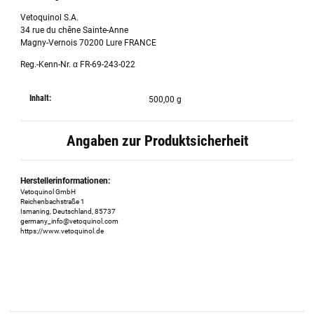
Vetoquinol S.A.
34 rue du chêne Sainte-Anne
Magny-Vernois 70200 Lure FRANCE
Reg.-Kenn-Nr. α FR-69-243-022
Inhalt:
500,00 g
Angaben zur Produktsicherheit
Herstellerinformationen:
Vetoquinol GmbH
Reichenbachstraße 1
Ismaning, Deutschland, 85737
germany_info@vetoquinol.com
https://www.vetoquinol.de