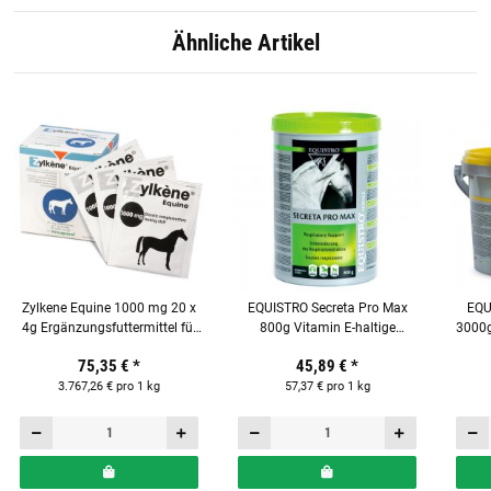
Ähnliche Artikel
Zylkene Equine 1000 mg 20 x
EQUISTRO Secreta Pro Max
EQU
4g Ergänzungsfuttermittel für
800g Vitamin E-haltige
3000g
Pferden
Kräutermischung für Pferde
75,35 €
*
45,89 €
*
3.767,26 € pro 1 kg
57,37 € pro 1 kg