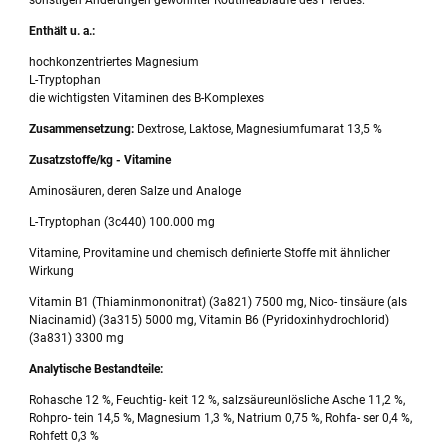
sonstigen Änderungen gewohnter Routineabläufe des Pferdes.
Enthält u. a.:
hochkonzentriertes Magnesium
L-Tryptophan
die wichtigsten Vitaminen des B-Komplexes
Zusammensetzung:
Dextrose, Laktose, Magnesiumfumarat 13,5 %
Zusatzstoffe/kg - Vitamine
Aminosäuren, deren Salze und Analoge
L-Tryptophan (3c440) 100.000 mg
Vitamine, Provitamine und chemisch definierte Stoffe mit ähnlicher
Wirkung
Vitamin B1 (Thiaminmononitrat) (3a821) 7500 mg, Nico- tinsäure (als
Niacinamid) (3a315) 5000 mg, Vitamin B6 (Pyridoxinhydrochlorid)
(3a831) 3300 mg
Analytische Bestandteile:
Rohasche 12 %, Feuchtig- keit 12 %, salzsäureunlösliche Asche 11,2 %,
Rohpro- tein 14,5 %, Magnesium 1,3 %, Natrium 0,75 %, Rohfa- ser 0,4 %,
Rohfett 0,3 %