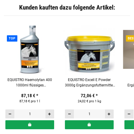
Kunden kauften dazu folgende Artikel:
TOP
BES
EQUISTRO Haemolytan 400
EQUISTRO Excell E Powder
1000ml flüssiges
3000g Ergänzungsfuttermittel
Ergä
Ergänzungsfuttermittel für
für Pferde
87,18 €
*
72,06 €
*
Pferde
87,18 € pro 1 l
24,02 € pro 1 kg