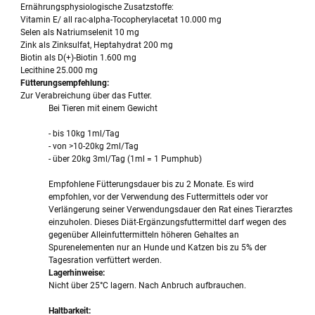
Ernährungsphysiologische Zusatzstoffe:
Vitamin E/ all rac-alpha-Tocopherylacetat 10.000 mg
Selen als Natriumselenit 10 mg
Zink als Zinksulfat, Heptahydrat 200 mg
Biotin als D(+)-Biotin 1.600 mg
Lecithine 25.000 mg
Fütterungsempfehlung:
Zur Verabreichung über das Futter.
Bei Tieren mit einem Gewicht
- bis 10kg 1ml/Tag
- von >10-20kg 2ml/Tag
- über 20kg 3ml/Tag (1ml = 1 Pumphub)
Empfohlene Fütterungsdauer bis zu 2 Monate. Es wird
empfohlen, vor der Verwendung des Futtermittels oder vor
Verlängerung seiner Verwendungsdauer den Rat eines Tierarztes
einzuholen. Dieses Diät-Ergänzungsfuttermittel darf wegen des
gegenüber Alleinfuttermitteln höheren Gehaltes an
Spurenelementen nur an Hunde und Katzen bis zu 5% der
Tagesration verfüttert werden.
Lagerhinweise:
Nicht über 25°C lagern. Nach Anbruch aufbrauchen.
Haltbarkeit: