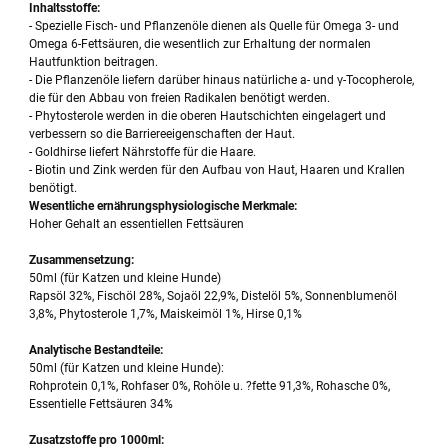
Inhaltsstoffe:
- Spezielle Fisch- und Pflanzenöle dienen als Quelle für Omega 3- und
Omega 6-Fettsäuren, die wesentlich zur Erhaltung der normalen
Hautfunktion beitragen.
- Die Pflanzenöle liefern darüber hinaus natürliche a- und γ-Tocopherole,
die für den Abbau von freien Radikalen benötigt werden.
- Phytosterole werden in die oberen Hautschichten eingelagert und
verbessern so die Barriereeigenschaften der Haut.
- Goldhirse liefert Nährstoffe für die Haare.
- Biotin und Zink werden für den Aufbau von Haut, Haaren und Krallen
benötigt.
Wesentliche ernährungsphysiologische Merkmale:
Hoher Gehalt an essentiellen Fettsäuren
Zusammensetzung:
50ml (für Katzen und kleine Hunde)
Rapsöl 32%, Fischöl 28%, Sojaöl 22,9%, Distelöl 5%, Sonnenblumenöl
3,8%, Phytosterole 1,7%, Maiskeimöl 1%, Hirse 0,1%
Analytische Bestandteile:
50ml (für Katzen und kleine Hunde):
Rohprotein 0,1%, Rohfaser 0%, Rohöle u. ?fette 91,3%, Rohasche 0%,
Essentielle Fettsäuren 34%
Zusatzstoffe pro 1000ml: