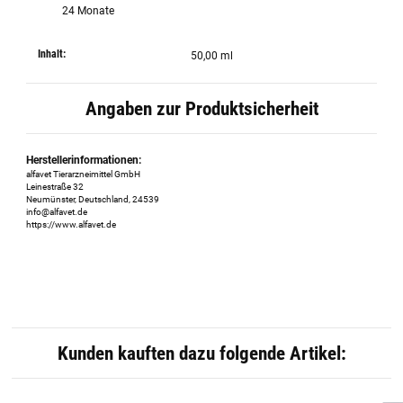
24 Monate
Inhalt:
50,00 ml
Angaben zur Produktsicherheit
Herstellerinformationen:
alfavet Tierarzneimittel GmbH
Leinestraße 32
Neumünster, Deutschland, 24539
info@alfavet.de
https://www.alfavet.de
Kunden kauften dazu folgende Artikel: