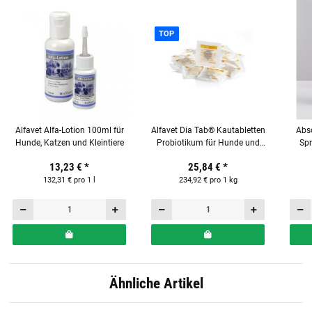
TOP
Alfavet Alfa-Lotion 100ml für
Alfavet Dia Tab® Kautabletten
Abs
Hunde, Katzen und Kleintiere
Probiotikum für Hunde und
Spr
Katzen Reisebox-Nachfüllset
13,23 €
*
25,84 €
*
(lose) mit 20 x 5,5 g Tabletten
132,31 € pro 1 l
234,92 € pro 1 kg
Ähnliche Artikel