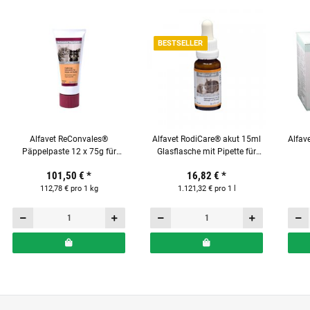
BESTSELLER
Alfavet ReConvales®
Alfavet RodiCare® akut 15ml
Alfav
Päppelpaste 12 x 75g für
Glasflasche mit Pipette für
Katzen und Hunde
Nager
Ergä
101,50 €
*
16,82 €
*
112,78 € pro 1 kg
1.121,32 € pro 1 l