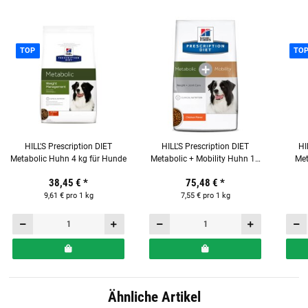
TOP
TO
HILL'S Prescription DIET
HILL'S Prescription DIET
HI
Metabolic Huhn 4 kg für Hunde
Metabolic + Mobility Huhn 10
Met
kg Spezialfutter für Hunde
38,45 €
*
75,48 €
*
9,61 € pro 1 kg
7,55 € pro 1 kg
Ähnliche Artikel