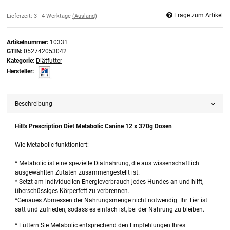
Frage zum Artikel
Lieferzeit:
3 - 4 Werktage
(Ausland)
Artikelnummer:
10331
GTIN:
052742053042
Kategorie:
Diätfutter
Hersteller:
Beschreibung
Hill's Prescription Diet Metabolic Canine 12 x 370g Dosen
Wie Metabolic funktioniert:
* Metabolic ist eine spezielle Diätnahrung, die aus wissenschaftlich
ausgewählten Zutaten zusammengestellt ist.
* Setzt am individuellen Energieverbrauch jedes Hundes an und hilft,
überschüssiges Körperfett zu verbrennen.
*Genaues Abmessen der Nahrungsmenge nicht notwendig. Ihr Tier ist
satt und zufrieden, sodass es einfach ist, bei der Nahrung zu bleiben.
* Füttern Sie Metabolic entsprechend den Empfehlungen Ihres