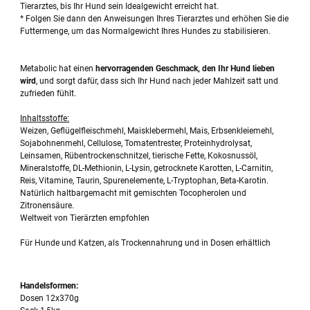
Tierarztes, bis Ihr Hund sein Idealgewicht erreicht hat.
* Folgen Sie dann den Anweisungen Ihres Tierarztes und erhöhen Sie die
Futtermenge, um das Normalgewicht Ihres Hundes zu stabilisieren.
Metabolic hat einen
hervorragenden Geschmack, den Ihr Hund lieben
wird
, und sorgt dafür, dass sich Ihr Hund nach jeder Mahlzeit satt und
zufrieden fühlt.
Inhaltsstoffe:
Weizen, Geflügelfleischmehl, Maisklebermehl, Mais, Erbsenkleiemehl,
Sojabohnenmehl, Cellulose, Tomatentrester, Proteinhydrolysat,
Leinsamen, Rübentrockenschnitzel, tierische Fette, Kokosnussöl,
Mineralstoffe, DL-Methionin, L-Lysin, getrocknete Karotten, L-Carnitin,
Reis, Vitamine, Taurin, Spurenelemente, L-Tryptophan, Beta-Karotin.
Natürlich haltbargemacht mit gemischten Tocopherolen und
Zitronensäure.
Weltweit von Tierärzten empfohlen
Für Hunde und Katzen, als Trockennahrung und in Dosen erhältlich
Handelsformen:
Dosen 12x370g