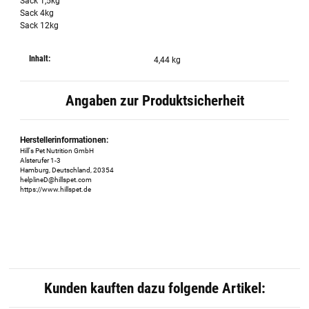
Sack 1,5kg
Sack 4kg
Sack 12kg
Inhalt:
4,44 kg
Angaben zur Produktsicherheit
Herstellerinformationen:
Hill's Pet Nutrition GmbH
Alsterufer 1-3
Hamburg, Deutschland, 20354
helplineD@hillspet.com
https://www.hillspet.de
Kunden kauften dazu folgende Artikel: