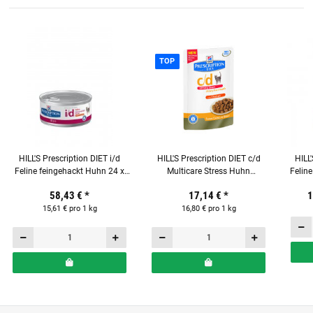
TOP
HILL'S Prescription DIET i/d
HILL'S Prescription DIET c/d
HILL
Feline feingehackt Huhn 24 x
Multicare Stress Huhn
Feline
156g für Katzen
Frischebeutel 12 x 85g für
58,43 €
*
17,14 €
*
1
Katzen
15,61 € pro 1 kg
16,80 € pro 1 kg