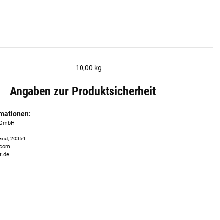
10,00 kg
Angaben zur Produktsicherheit
rmationen:
n GmbH
and, 20354
.com
t.de