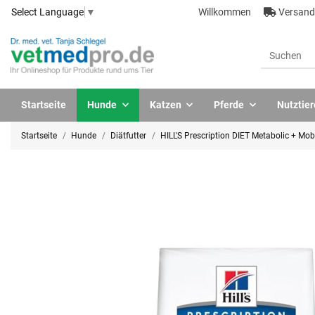
Willkommen
Versandk
Select Language
▼
Startseite
Hunde
Katzen
Pferde
Nutztier
Startseite
Hunde
Diätfutter
HILL'S Prescription DIET Metabolic + Mob