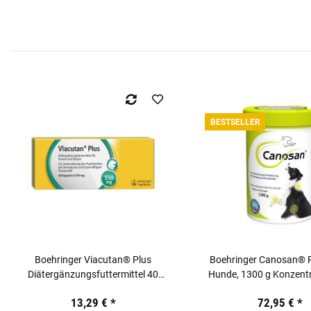
BESTSELLER
Boehringer Viacutan® Plus
Boehringer Canosan® Pe
Diätergänzungsfuttermittel 40
Hunde, 1300 g Konzentr
Kapseln für Hunde und Katzen
Gonex®
13,29 €
*
72,95 €
*