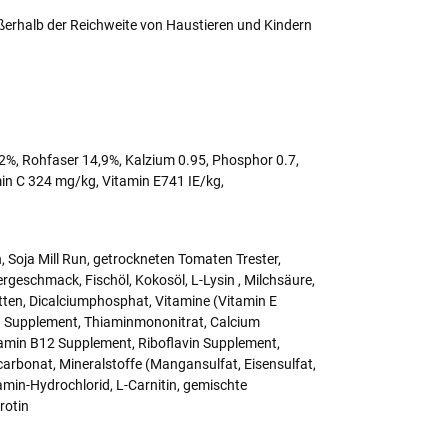
erhalb der Reichweite von Haustieren und Kindern
2%, Rohfaser 14,9%, Kalzium 0.95, Phosphor 0.7,
in C 324 mg/kg, Vitamin E741 IE/kg,
, Soja Mill Run, getrockneten Tomaten Trester,
rgeschmack, Fischöl, Kokosöl, L-Lysin , Milchsäure,
ten, Dicalciumphosphat, Vitamine (Vitamin E
in Supplement, Thiaminmononitrat, Calcium
tamin B12 Supplement, Riboflavin Supplement,
carbonat, Mineralstoffe (Mangansulfat, Eisensulfat,
amin-Hydrochlorid, L-Carnitin, gemischte
rotin