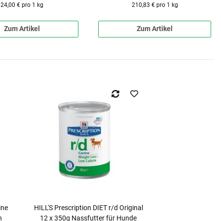
24,00 € pro 1 kg
210,83 € pro 1 kg
Zum Artikel
Zum Artikel
ine
HILL'S Prescription DIET r/d Original
n
12 x 350g Nassfutter für Hunde