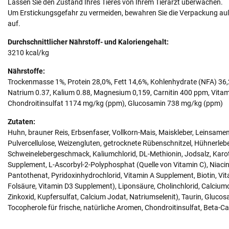
Lassen Sie den Zustand Ihres Tieres von Ihrem Tierarzt überwachen.
Um Erstickungsgefahr zu vermeiden, bewahren Sie die Verpackung auß
auf.
Durchschnittlicher Nährstoff- und Kaloriengehalt:
3210 kcal/kg
Nährstoffe:
Trockenmasse 1%, Protein 28,0%, Fett 14,6%, Kohlenhydrate (NFA) 36,
Natrium 0.37, Kalium 0.88, Magnesium 0,159, Carnitin 400 ppm, Vitam
Chondroitinsulfat 1174 mg/kg (ppm), Glucosamin 738 mg/kg (ppm)
Zutaten:
Huhn, brauner Reis, Erbsenfaser, Vollkorn-Mais, Maiskleber, Leinsamen
Pulvercellulose, Weizengluten, getrocknete Rübenschnitzel, Hühnerlebe
Schweinelebergeschmack, Kaliumchlorid, DL-Methionin, Jodsalz, Karot
Supplement, L-Ascorbyl-2-Polyphosphat (Quelle von Vitamin C), Niac
Pantothenat, Pyridoxinhydrochlorid, Vitamin A Supplement, Biotin, Vi
Folsäure, Vitamin D3 Supplement), Liponsäure, Cholinchlorid, Calcium
Zinkoxid, Kupfersulfat, Calcium Jodat, Natriumselenit), Taurin, Glucos
Tocopherole für frische, natürliche Aromen, Chondroitinsulfat, Beta-Ca