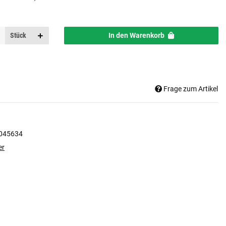
Stück
In den Warenkorb
Frage zum Artikel
045634
er