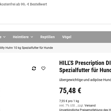
ostenfrei ab 99,- € Bestellwert
e
Heimtiere
Reptilien
Vögel
ility Huhn 10 kg Spezialfutter für Hunde
HILL'S Prescription D
Spezialfutter für Hun
übergewichtige und adipöse Hunde
75,48 €
7,55 € pro 1 kg
inkl. 7% USt. , zzgl.
Versand
Unverbindliche Preisempfehlung des He