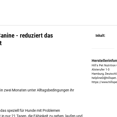
Canine - reduziert das
Inhalt:
t
Herstellerinfo
Hill's Pet Nutritio
Alsterufer 1-3
Hamburg, Deutschl
helplineD@hillspet
https://www.hillspe
n in zwei Monaten unter Alltagsbedingungen ihr
er das speziell für Hunde mit Problemen
 in nur 21 Tagen, die Fähigkeit zu gehen, laufen und