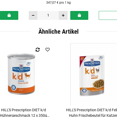
347,07 € pro 1 kg
Ähnliche Artikel
HILL'S Prescription DIET k/d
HILL'S Prescription DIET k/d Fel
Hühnergeschmack 12 x 350g
Huhn Frischebeutel für Katze