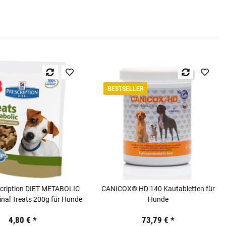
BESTSELLER
scription DIET METABOLIC
CANICOX® HD 140 Kautabletten für
inal Treats 200g für Hunde
Hunde
4,80 €
*
73,79 €
*