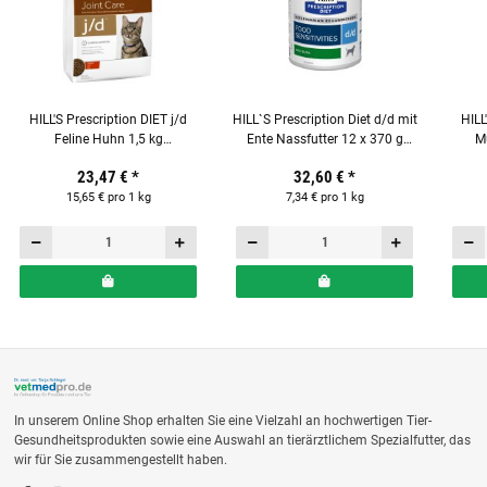
HILL'S Prescription DIET j/d
HILL`S Prescription Diet d/d mit
HILL
Feline Huhn 1,5 kg
Ente Nassfutter 12 x 370 g
Mu
Trockenfutter für Katzen
Dosen für Hunde
Fri
23,47 €
*
32,60 €
*
15,65 € pro 1 kg
7,34 € pro 1 kg
In unserem Online Shop erhalten Sie eine Vielzahl an hochwertigen Tier-
Gesundheitsprodukten sowie eine Auswahl an tierärztlichem Spezialfutter, das
wir für Sie zusammengestellt haben.