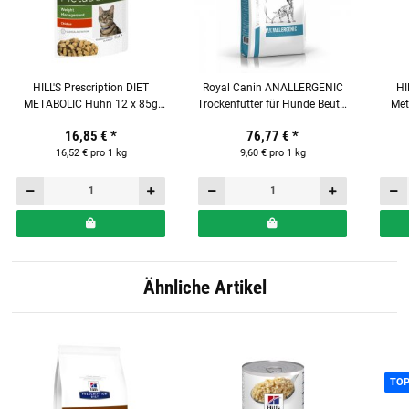
HILL'S Prescription DIET
Royal Canin ANALLERGENIC
HI
METABOLIC Huhn 12 x 85g
Trockenfutter für Hunde Beutel
Met
Frischebeutel für Katzen
8 kg
16,85 €
*
76,77 €
*
16,52 € pro 1 kg
9,60 € pro 1 kg
Ähnliche Artikel
TO