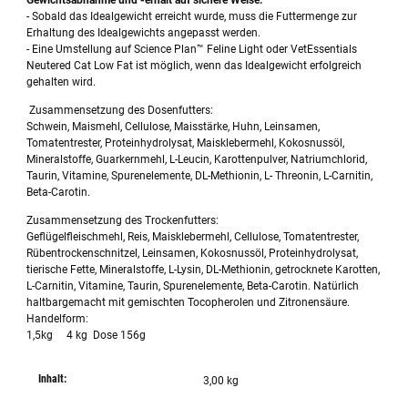
Gewichtsabnahme und -erhalt auf sichere Weise:
- Sobald das Idealgewicht erreicht wurde, muss die Futtermenge zur
Erhaltung des Idealgewichts angepasst werden.
- Eine Umstellung auf Science Plan™ Feline Light oder VetEssentials
Neutered Cat Low Fat ist möglich, wenn das Idealgewicht erfolgreich
gehalten wird.
Zusammensetzung des Dosenfutters:
Schwein, Maismehl, Cellulose, Maisstärke, Huhn, Leinsamen,
Tomatentrester, Proteinhydrolysat, Maisklebermehl, Kokosnussöl,
Mineralstoffe, Guarkernmehl, L-Leucin, Karottenpulver, Natriumchlorid,
Taurin, Vitamine, Spurenelemente, DL-Methionin, L- Threonin, L-Carnitin,
Beta-Carotin.
Zusammensetzung des Trockenfutters:
Geflügelfleischmehl, Reis, Maisklebermehl, Cellulose, Tomatentrester,
Rübentrockenschnitzel, Leinsamen, Kokosnussöl, Proteinhydrolysat,
tierische Fette, Mineralstoffe, L-Lysin, DL-Methionin, getrocknete Karotten,
L-Carnitin, Vitamine, Taurin, Spurenelemente, Beta-Carotin. Natürlich
haltbargemacht mit gemischten Tocopherolen und Zitronensäure.
Handelform:
1,5kg 4 kg Dose 156g
Inhalt:
3,00 kg