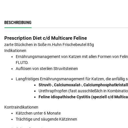
BESCHREIBUNG
Prescription Diet c/d Multicare Feline
zarte Stückchen in Soße m.Huhn Frischebeutel 85g
Indikationen
Ernährungsmanagement von Katzen mit allen Formen von Feline Lo
FLUTD.
Auflösen von sterilen Struvitsteinen
Langfristiges Ernährungsmanagement für Katzen, die anfällig s
Struvit-, Calciumoxalat-, Calciumphosphatkristal
Urethrapfropfen (fast ausschließlich in Kombinatio
Feline idiopathische Cystitis
(speziell
c/d Multic
Kontraindikationen
Kätzchen unter 6 Monate
Trächtige und säugende Kätzinnen