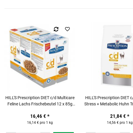
HILL'S Prescription DIET c/d Multicare
HILL'S Prescription DIET c
Feline Lachs Frischebeutel 12 x 85g
Stress + Metabolic Huhn T
für Katzen
1,5 kg für Katz
16,46 €
*
21,84 €
*
16,14 € pro 1 kg
14,56 € pro 1 kg