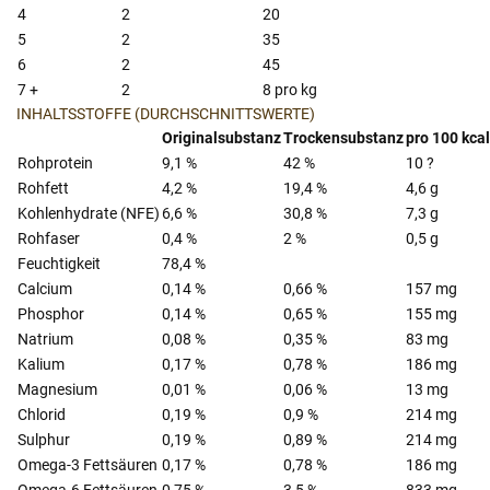
4
2
20
5
2
35
6
2
45
7 +
2
8 pro kg
INHALTSSTOFFE (DURCHSCHNITTSWERTE)
Originalsubstanz
Trockensubstanz
pro 100 kca
Rohprotein
9,1 %
42 %
10 ?
Rohfett
4,2 %
19,4 %
4,6 g
Kohlenhydrate (NFE)
6,6 %
30,8 %
7,3 g
Rohfaser
0,4 %
2 %
0,5 g
Feuchtigkeit
78,4 %
Calcium
0,14 %
0,66 %
157 mg
Phosphor
0,14 %
0,65 %
155 mg
Natrium
0,08 %
0,35 %
83 mg
Kalium
0,17 %
0,78 %
186 mg
Magnesium
0,01 %
0,06 %
13 mg
Chlorid
0,19 %
0,9 %
214 mg
Sulphur
0,19 %
0,89 %
214 mg
Omega-3 Fettsäuren
0,17 %
0,78 %
186 mg
Omega-6 Fettsäuren
0,75 %
3,5 %
833 mg