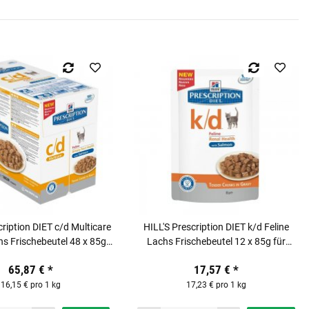
cription DIET c/d Multicare
HILL'S Prescription DIET k/d Feline
hs Frischebeutel 48 x 85g
Lachs Frischebeutel 12 x 85g für
für Katzen
Katzen
65,87 €
*
17,57 €
*
16,15 € pro 1 kg
17,23 € pro 1 kg