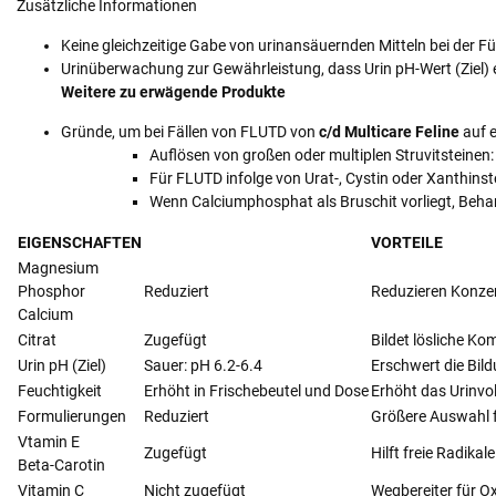
Zusätzliche Informationen
Keine gleichzeitige Gabe von urinansäuernden Mitteln bei der Fü
Urinüberwachung zur Gewährleistung, dass Urin pH-Wert (Ziel) 
Weitere zu erwägende Produkte
Gründe, um bei Fällen von FLUTD von
c/d Multicare Feline
auf e
Auflösen von großen oder multiplen Struvitsteinen
Für FLUTD infolge von Urat-, Cystin oder Xanthinst
Wenn Calciumphosphat als Bruschit vorliegt, Beh
EIGENSCHAFTEN
VORTEILE
Magnesium
Phosphor
Reduziert
Reduzieren Konzen
Calcium
Citrat
Zugefügt
Bildet lösliche K
Urin pH (Ziel)
Sauer: pH 6.2-6.4
Erschwert die Bil
Feuchtigkeit
Erhöht in Frischebeutel und Dose
Erhöht das Urinvo
Formulierungen
Reduziert
Größere Auswahl f
Vtamin E
Zugefügt
Hilft freie Radika
Beta-Carotin
Vitamin C
Nicht zugefügt
Wegbereiter für O