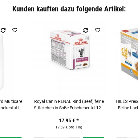
Kunden kauften dazu folgende Artikel:
/d Multicare
Royal Canin RENAL Rind (Beef) feine
HILL'S Pres
rockenfutter
Stückchen in Soße Frischebeutel 12 x
Feline Lac
en
85g für Katzen
17,95 €
*
17,59 € pro 1 kg