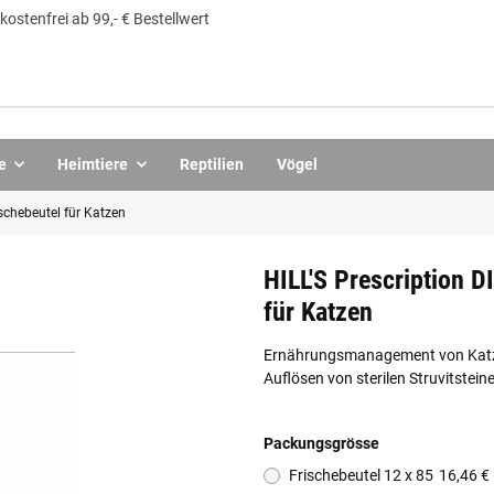
ostenfrei ab 99,- € Bestellwert
e
Heimtiere
Reptilien
Vögel
ischebeutel für Katzen
HILL'S Prescription D
für Katzen
Ernährungsmanagement von Katzen
Auflösen von sterilen Struvitstein
Packungsgrösse
Frischebeutel 12 x 85
16,46 € 