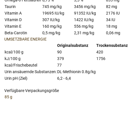
Taurin
745 mg/kg
3456 mg/kg
82 mg
Vitamin A
19695 IU/kg
91352 IU/kg
2176 IU
Vitamin D
307 IU/kg
1422 IU/kg
34 IU
Vitamin E
160 mg/kg
556 mg/kg
18 mg
Beta-Carotin
0,5 mg/kg
2,31 mg/kg
0,06 mg
UMSETZBARE ENERGIE
Originalsubstanz
Trockensubstanz
kcal/100 g
90
420
kJ/100 g
379
1756
kcal/Frischebeutel
77
Urin ansäuernde Substanzen:
DL-Methionin 0.8g/kg
Urin pH (Ziel)
6,2 - 6,4
Verfügbare Verpackungsgröße
85 g