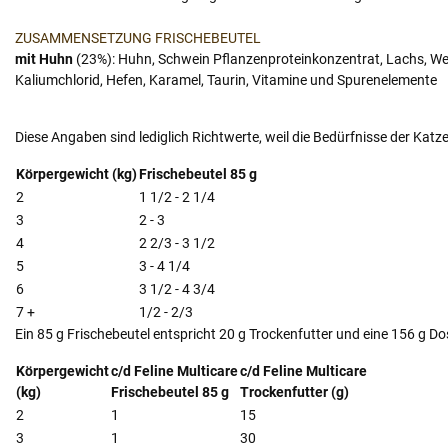
ZUSAMMENSETZUNG FRISCHEBEUTEL
mit Huhn
(23%):
Huhn, Schwein Pflanzenproteinkonzentrat, Lachs, Weize
Kaliumchlorid, Hefen, Karamel, Taurin, Vitamine und Spurenelemente
Diese Angaben sind lediglich Richtwerte, weil die Bedürfnisse der Kat
Körpergewicht (kg)
Frischebeutel 85 g
2
1 1/2 - 2 1/4
3
2 - 3
4
2 2/3 - 3 1/2
5
3 - 4 1/4
6
3 1/2 - 4 3/4
7 +
1/2 - 2/3
Ein 85 g Frischebeutel entspricht 20 g Trockenfutter und eine 156 g Do
Körpergewicht
c/d Feline Multicare
c/d Feline Multicare
(kg)
Frischebeutel 85 g
Trockenfutter (g)
2
1
15
3
1
30