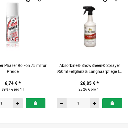
r Phaser Roll-on 75 ml für
Absorbine® ShowSheen® Sprayer
Pferde
950ml Fellglanz & Langhaarpflege für
Pferde
6,74 €
*
26,85 €
*
89,87 € pro 1 l
28,26 € pro 1 l