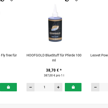
y free für
HOOFGOLD BlueStuff für Pferde 100
Leovet Powe
ml
38,70 €
*
387,00 € pro 1 l