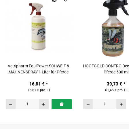
Vetripharm EquiPower SCHWEIF &
HOOFGOLD CONTRO Deo Fl
MÄHNENSPRAY 1 Liter für Pferde
Pferde 500 ml
16,81 €
*
30,73 €
*
16,81 € pro 1 l
61,46 € pro 1 l