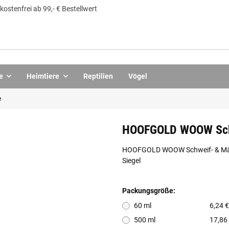
ostenfrei ab 99,- € Bestellwert
e
Heimtiere
Reptilien
Vögel
e
HOOFGOLD WOOW Schw
HOOFGOLD WOOW Schweif- & Mähne
Siegel
Packungsgröße:
60 ml
6,24 €
500 ml
17,86 