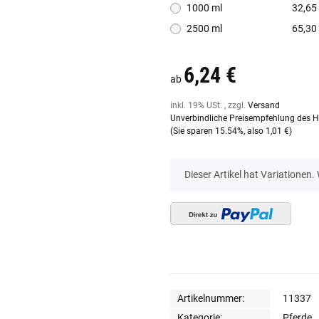
1000 ml
32,65 
2500 ml
65,30 
6,24 €
ab
inkl. 19% USt. , zzgl.
Versand
Unverbindliche Preisempfehlung des He
(Sie sparen
15.54%
, also
1,01 €
)
x
Dieser Artikel hat Variationen.
Artikelnummer:
11337
Kategorie:
Pferde