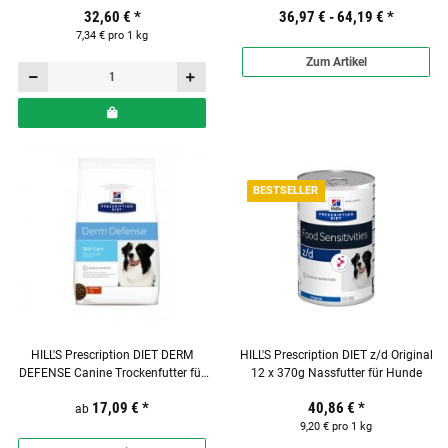
32,60 €
*
36,97 € -
64,19 €
*
7,34 € pro 1 kg
Zum Artikel
BESTSELLER
HILL'S Prescription DIET DERM
HILL'S Prescription DIET z/d Original
DEFENSE Canine Trockenfutter für
12 x 370g Nassfutter für Hunde
Hunde
17,09 €
*
40,86 €
*
ab
9,20 € pro 1 kg