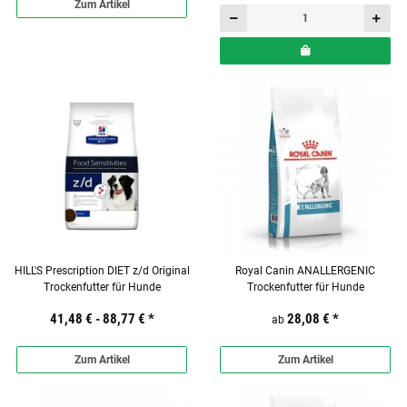
Zum Artikel
HILL'S Prescription DIET z/d Original
Royal Canin ANALLERGENIC
Trockenfutter für Hunde
Trockenfutter für Hunde
41,48 € -
88,77 €
*
28,08 €
*
ab
Zum Artikel
Zum Artikel