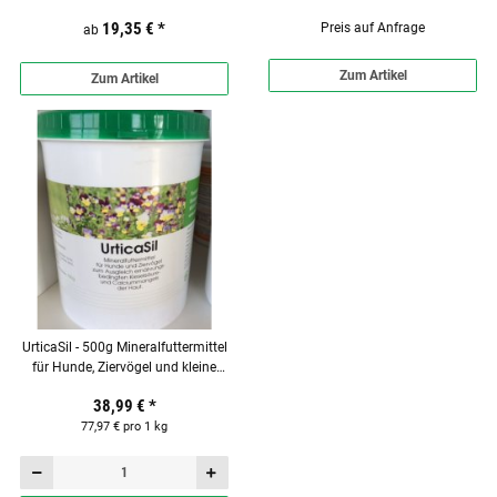
19,35 €
*
Preis auf Anfrage
ab
Zum Artikel
Zum Artikel
UrticaSil - 500g Mineralfuttermittel
für Hunde, Ziervögel und kleine
Heimtiere
38,99 €
*
77,97 € pro 1 kg