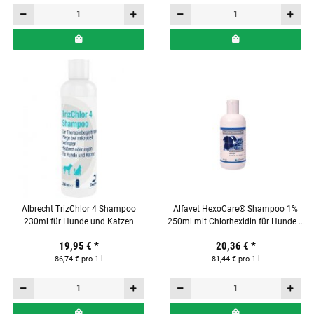
Albrecht TrizChlor 4 Shampoo
Alfavet HexoCare® Shampoo 1%
230ml für Hunde und Katzen
250ml mit Chlorhexidin für Hunde &
Katzen
19,95 €
*
20,36 €
*
86,74 € pro 1 l
81,44 € pro 1 l