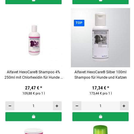
TOP
Alfavet HexoCare® Shampoo 4%
Alfavet HexoCare® Silber 100ml
250ml mit Chlorhexidin für Hunde &
Shampoo für Hunde und Katzen
Katzen
27,47 €
*
17,34 €
*
109,88 € pro 1 l
173,44 € pro 1 l