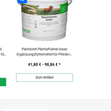
l
PlantaVet PlantaPulmin basic
 für
Ergänzungsfuttermittel für Pferde in
Pellets-Form
41,80 € -
90,86 €
*
Zum Artikel