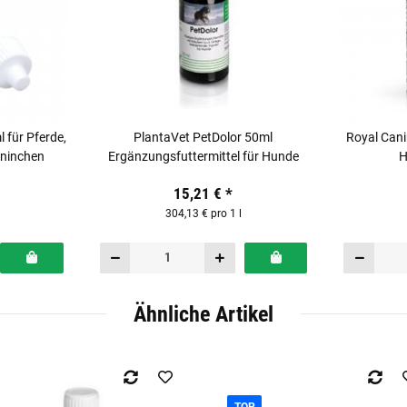
 für Pferde,
PlantaVet PetDolor 50ml
Royal Cani
aninchen
Ergänzungsfuttermittel für Hunde
H
15,21 €
*
304,13 € pro 1 l
Ähnliche Artikel
TOP