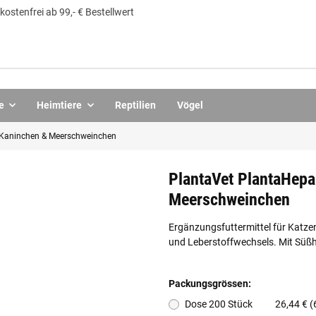
ostenfrei ab 99,- € Bestellwert
e
Heimtiere
Reptilien
Vögel
 Kaninchen & Meerschweinchen
PlantaVet PlantaHepa
Meerschweinchen
Ergänzungsfuttermittel für Katz
und Leberstoffwechsels. Mit Süßh
Packungsgrössen:
Dose 200 Stück
26,44 € (