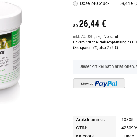
Dose 240 Stück
59,44 € (
26,44 €
ab
inkl. 7% USt. , zzgl.
Versand
Unverbindliche Preisempfehlung des He
(Sie sparen
7%
, also
2,79 €
)
x
Dieser Artikel hat Variationen.
Artikelnummer:
10305
GTIN:
425099
Kategorie:
Hunde