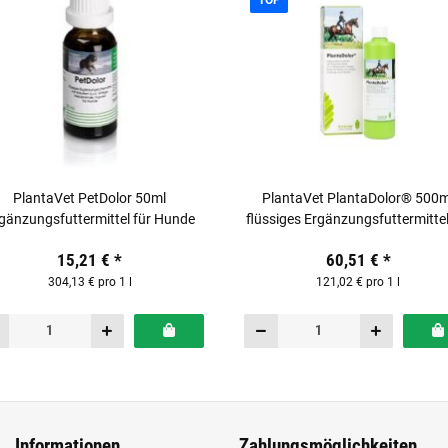
PlantaVet PetDolor 50ml
PlantaVet PlantaDolor® 500m
gänzungsfuttermittel für Hunde
flüssiges Ergänzungsfuttermittel
Pferde
15,21 €
*
60,51 €
*
304,13 € pro 1 l
121,02 € pro 1 l
Informationen
Zahlungsmöglichkeiten