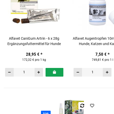
Alfavet CaniGum Artrin - 6 x 28g
Alfavet Augentropfen 10ml
Ergänzungsfuttermittel für Hunde
Hunde, Katzen und K
28,95 €
*
7,50 €
*
172,32 € pro 1 kg
749,81 € pro 1 l
TOP