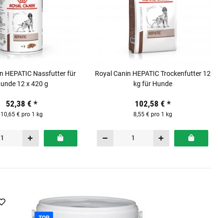
n HEPATIC Nassfutter für
Royal Canin HEPATIC Trockenfutter 12
unde 12 x 420 g
kg für Hunde
52,38 €
*
102,58 €
*
10,65 € pro 1 kg
8,55 € pro 1 kg
TOP