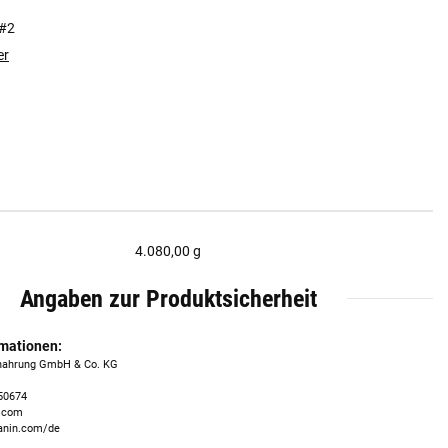
#2
er
4.080,00 g
Angaben zur Produktsicherheit
rmationen:
nahrung GmbH & Co. KG
 50674
n.com
canin.com/de