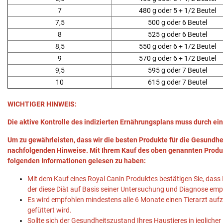
7
480 g oder 5 + 1/2 Beutel
7,5
500 g oder 6 Beutel
8
525 g oder 6 Beutel
8,5
550 g oder 6 + 1/2 Beutel
9
570 g oder 6 + 1/2 Beutel
9,5
595 g oder 7 Beutel
10
615 g oder 7 Beutel
WICHTIGER HINWEIS:
Die aktive Kontrolle des indizierten Ernährungsplans muss durch ein
Um zu gewährleisten, dass wir die besten Produkte für die Gesundhei
nachfolgenden Hinweise. Mit Ihrem Kauf des oben genannten Produk
folgenden Informationen gelesen zu haben:
Mit dem Kauf eines Royal Canin Produktes bestätigen Sie, dass 
der diese Diät auf Basis seiner Untersuchung und Diagnose emp
Es wird empfohlen mindestens alle 6 Monate einen Tierarzt auf
gefüttert wird.
Sollte sich der Gesundheitszustand Ihres Haustieres in jeglicher