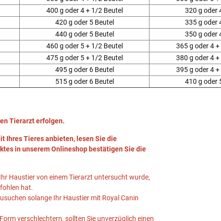
400 g oder 4 + 1/2 Beutel
320 g oder 
420 g oder 5 Beutel
335 g oder 
440 g oder 5 Beutel
350 g oder 
460 g oder 5 + 1/2 Beutel
365 g oder 4 +
475 g oder 5 + 1/2 Beutel
380 g oder 4 +
495 g oder 6 Beutel
395 g oder 4 +
515 g oder 6 Beutel
410 g oder 
en Tierarzt erfolgen.
t Ihres Tieres anbieten, lesen Sie die
tes in unserem Onlineshop bestätigen Sie die
Ihr Haustier von einem Tierarzt untersucht wurde,
fohlen hat.
zusuchen solange Ihr Haustier mit Royal Canin
 Form verschlechtern, sollten Sie unverzüglich einen