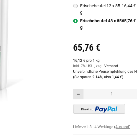
Frischebeutel 12 x 85
16,44 € 
g
Frischebeutel 48 x 85
65,76 € 
g
65,76 €
16,12 € pro 1 kg
inkl. 7% USt. , zzgl.
Versand
Unverbindliche Preisempfehlung des He
(Sie sparen
2.14%
, also
1,44 €
)
Lieferzeit:
3 - 4 Werktage
(Ausland)