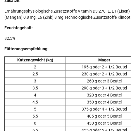
Zusätze:
Ernährungsphysiologische Zusatzstoffe Vitamin D3 270 IE, E1 (Eisen) 
(Mangan) 0,8 mg, E6 (Zink) 8 mg Technologische Zusatzstoffe Klinopti
Feuchtegehalt:
82,5%
Fütterungsempfehlung:
Katzengewicht (kg)
Mager
2
195 g oder 2 + 1/2 Beutel
2,5
230 g oder 2 + 1/2 Beutel
3
260 g oder 3 Beutel
3,5
290 g oder 3 + 1/2 Beutel
4
320 g oder 4 Beutel
4,5
350 g oder 4 Beutel
5
375 g oder 4 + 1/2 Beutel
5,5
405 g oder 5 Beutel
6
430 g oder 5 Beutel
6,5
455 g oder 5 + 1/2 Beutel