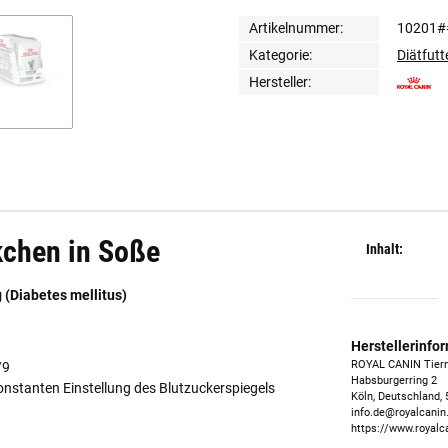
Artikelnummer:
10201#
Kategorie:
Diätfutt
Hersteller:
chen in Soße
Inhalt:
 (Diabetes mellitus)
Herstellerinfo
ROYAL CANIN Tier
/9
Habsburgerring 2
konstanten Einstellung des Blutzuckerspiegels
Köln, Deutschland,
info.de@royalcani
https://www.royal