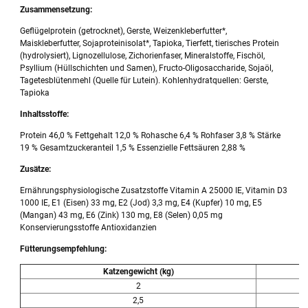
Zusammensetzung:
Geflügelprotein (getrocknet), Gerste, Weizenkleberfutter*,
Maiskleberfutter, Sojaproteinisolat*, Tapioka, Tierfett, tierisches Protein
(hydrolysiert), Lignozellulose, Zichorienfaser, Mineralstoffe, Fischöl,
Psyllium (Hüllschichten und Samen), Fructo-Oligosaccharide, Sojaöl,
Tagetesblütenmehl (Quelle für Lutein). Kohlenhydratquellen: Gerste,
Tapioka
Inhaltsstoffe:
Protein 46,0 % Fettgehalt 12,0 % Rohasche 6,4 % Rohfaser 3,8 % Stärke
19 % Gesamtzuckeranteil 1,5 % Essenzielle Fettsäuren 2,88 %
Zusätze:
Ernährungsphysiologische Zusatzstoffe Vitamin A 25000 IE, Vitamin D3
1000 IE, E1 (Eisen) 33 mg, E2 (Jod) 3,3 mg, E4 (Kupfer) 10 mg, E5
(Mangan) 43 mg, E6 (Zink) 130 mg, E8 (Selen) 0,05 mg
Konservierungsstoffe Antioxidanzien
Fütterungsempfehlung:
Katzengewicht (kg)
Ma
2
2,5