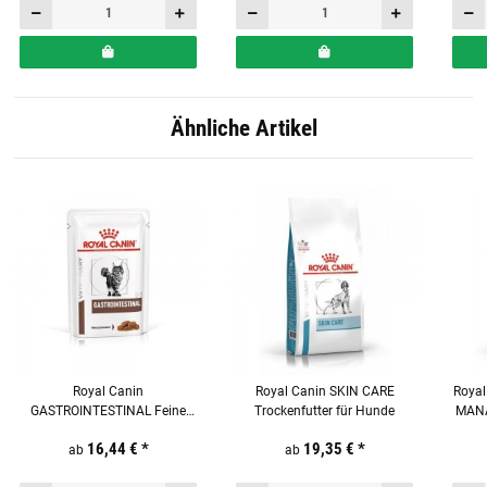
Ähnliche Artikel
Royal Canin
Royal Canin SKIN CARE
Royal
GASTROINTESTINAL Feine
Trockenfutter für Hunde
MANA
Stückchen in Soße
16,44 €
*
19,35 €
*
Frischebeutel für Katzen
ab
ab