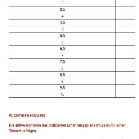
3
3,5
4
4,5
5
5,5
6
6,5
7
7,5
8
8,5
9
9,5
10
WICHTIGER HINWEIS:
Die aktive Kontrolle des indizierten Ernährungsplans muss durch einen
Tierarzt erfolgen.