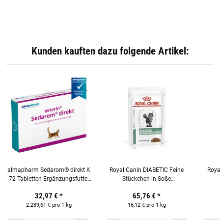
Kunden kauften dazu folgende Artikel:
almapharm Sedarom® direkt K
Royal Canin DIABETIC Feine
Roya
72 Tabletten Ergänzungsfutter
Stückchen in Soße
für Katzen
Frischebeutel 48 x 85g für
Fri
32,97 €
*
65,76 €
*
Katzen
2.289,61 € pro 1 kg
16,12 € pro 1 kg