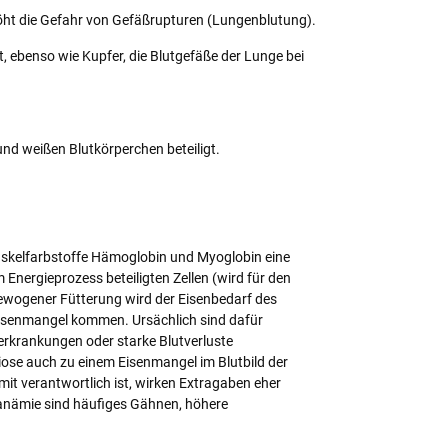
öht die Gefahr von Gefäßrupturen (Lungenblutung).
t, ebenso wie Kupfer, die Blutgefäße der Lunge bei
und weißen Blutkörperchen beteiligt.
uskelfarbstoffe Hämoglobin und Myoglobin eine
 Energieprozess beteiligten Zellen (wird für den
ewogener Fütterung wird der Eisenbedarf des
Eisenmangel kommen. Ursächlich sind dafür
rkrankungen oder starke Blutverluste
iose auch zu einem Eisenmangel im Blutbild der
it verantwortlich ist, wirken Extragaben eher
lanämie sind häufiges Gähnen, höhere