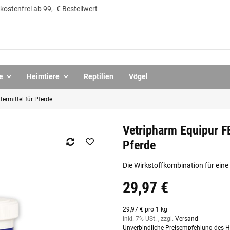
ostenfrei ab 99,- € Bestellwert
e
Heimtiere
Reptilien
Vögel
rmittel für Pferde
Vetripharm Equipur 
Pferde
Die Wirkstoffkombination für eine
29,97 €
29,97 € pro 1 kg
inkl. 7% USt. , zzgl.
Versand
Unverbindliche Preisempfehlung des He