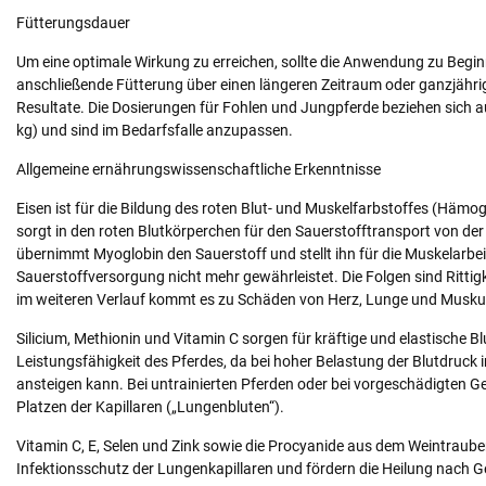
Fütterungsdauer
Um eine optimale Wirkung zu erreichen, sollte die Anwendung zu Begi
anschließende Fütterung über einen längeren Zeitraum oder ganzjährig j
Resultate. Die Dosierungen für Fohlen und Jungpferde beziehen sich
kg) und sind im Bedarfsfalle anzupassen.
Allgemeine ernährungswissenschaftliche Erkenntnisse
Eisen ist für die Bildung des roten Blut- und Muskelfarbstoffes (Häm
sorgt in den roten Blutkörperchen für den Sauerstofftransport von der
übernimmt Myoglobin den Sauerstoff und stellt ihn für die Muskelarbei
Sauerstoffversorgung nicht mehr gewährleistet. Die Folgen sind Ritti
im weiteren Verlauf kommt es zu Schäden von Herz, Lunge und Muskul
Silicium, Methionin und Vitamin C sorgen für kräftige und elastische B
Leistungsfähigkeit des Pferdes, da bei hoher Belastung der Blutdruck
ansteigen kann. Bei untrainierten Pferden oder bei vorgeschädigten Ge
Platzen der Kapillaren („Lungenbluten“).
Vitamin C, E, Selen und Zink sowie die Procyanide aus dem Weintraub
Infektionsschutz der Lungenkapillaren und fördern die Heilung nach 