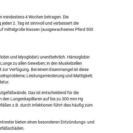
nn mindestens 4 Wochen betragen. Die
eden 2. Tag ist sinnvoll und verbessert die
 auf mittelgroße Rassen (ausgewachsenes Pferd 500
oglobin und Myoglobin) unentbehrlich. Hämoglobin
 Lunge zu allen Geweben; in den Muskelzellen
t zur Verfügung. Bei einem Eisenmangel ist diese
gkeitsprobleme, Leistungsminderung und Mattigkeit;
atur.
lutgefäßwände. Das ist entscheidend für die
 in den Lungenkapillaren auf bis zu 300 mm Hg
fäßen z.B. durch Infektionen führt dies häufig zum
entrester bieten einen besonderen Entzündungs- und
Gefäßschäden.