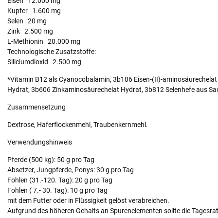
Eisen 12.000 mg
Kupfer 1.600 mg
Selen 20 mg
Zink 2.500 mg
L-Methionin 20.000 mg
Technologische Zusatzstoffe:
Siliciumdioxid 2.500 mg
*Vitamin B12 als Cyanocobalamin, 3b106 Eisen-(II)-aminosäurechelat
Hydrat, 3b606 Zinkaminosäurechelat Hydrat, 3b812 Selenhefe aus Sac
Zusammensetzung
Dextrose, Haferflockenmehl, Traubenkernmehl.
Verwendungshinweis
Pferde (500 kg): 50 g pro Tag
Absetzer, Jungpferde, Ponys: 30 g pro Tag
Fohlen (31.-120. Tag): 20 g pro Tag
Fohlen ( 7.- 30. Tag): 10 g pro Tag
mit dem Futter oder in Flüssigkeit gelöst verabreichen.
Aufgrund des höheren Gehalts an Spurenelementen sollte die Tagesrat