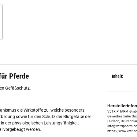
für Pferde
Inhalt:
iven Gefäßschutz.
Herstellerinfo
ganismus die Wirkstoffe zu, welche besonders
VETRIPHARM Gm
tbildung sowie für den Schutz der Blutgefäße der
Gewerbestraße Süd
Hurlach, Deutschla
n der physiologischen Leistungsfähigkeit
info@vetripharm.d
l vorgebeugt werden.
https://www.vetrip