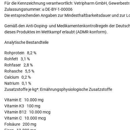
Für die Kennzeichnung verantwortlich: Vetripharm GmbH, Gewerbestr
Zulassungsnummer: α DE-BY-1-00006
Die entsprechenden Angaben zur Mindesthaltbarkeitsdauer und zur L
Gemäß den Anti-Doping- und Medikamentenkontrollregeln der Deutsche
dieses Produktes im Wettkampf erlaubt (ADMR-konform).
Analytische Bestandteile
Rohprotein 8,2 %
Rohfett 3,1 %
Rohfaser 2,8 %
Rohasche 5,5 %
Calcium 0,2 %
Natrium 0,1 %
Zusatzstoffe je kg*: Ernährungsphysiologische Zusatzstoffe
Vitamin E 10.000 mg
Vitamin K3 100 mg
Vitamin B12 10.000 mcg
Vitamin C 10.000 mcg
Folsäure 200 mg