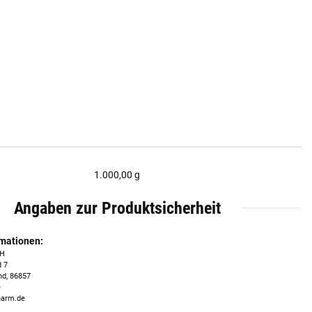
1.000,00 g
Angaben zur Produktsicherheit
rmationen:
bH
 7
nd, 86857
e
harm.de