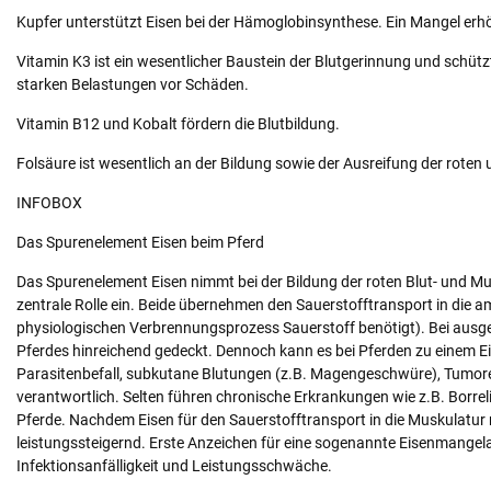
Kupfer unterstützt Eisen bei der Hämoglobinsynthese. Ein Mangel erh
Vitamin K3 ist ein wesentlicher Baustein der Blutgerinnung und schütz
starken Belastungen vor Schäden.
Vitamin B12 und Kobalt fördern die Blutbildung.
Folsäure ist wesentlich an der Bildung sowie der Ausreifung der roten 
INFOBOX
Das Spurenelement Eisen beim Pferd
Das Spurenelement Eisen nimmt bei der Bildung der roten Blut- und M
zentrale Rolle ein. Beide übernehmen den Sauerstofftransport in die am
physiologischen Verbrennungsprozess Sauerstoff benötigt). Bei ausg
Pferdes hinreichend gedeckt. Dennoch kann es bei Pferden zu einem 
Parasitenbefall, subkutane Blutungen (z.B. Magengeschwüre), Tumore
verantwortlich. Selten führen chronische Erkrankungen wie z.B. Borrel
Pferde. Nachdem Eisen für den Sauerstofftransport in die Muskulatur m
leistungssteigernd. Erste Anzeichen für eine sogenannte Eisenmange
Infektionsanfälligkeit und Leistungsschwäche.