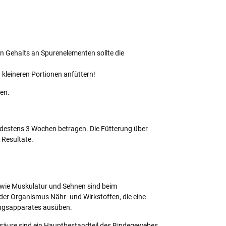
n Gehalts an Spurenelementen sollte die
leineren Portionen anfüttern!
den.
indestens 3 Wochen betragen. Die Fütterung über
 Resultate.
wie Muskulatur und Sehnen sind beim
er Organismus Nähr- und Wirkstoffen, die eine
ungsapparates ausüben.
säure sind ein Hauptbestandteil des Bindegewebes.