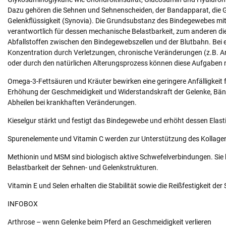
Dazu gehören die Sehnen und Sehnenscheiden, der Bandapparat, die G
Gelenkflüssigkeit (Synovia). Die Grundsubstanz des Bindegewebes mi
verantwortlich für dessen mechanische Belastbarkeit, zum anderen die
Abfallstoffen zwischen den Bindegewebszellen und der Blutbahn. Bei
Konzentration durch Verletzungen, chronische Veränderungen (z.B. A
oder durch den natürlichen Alterungsprozess können diese Aufgaben n
Omega-3-Fettsäuren und Kräuter bewirken eine geringere Anfälligkeit 
Erhöhung der Geschmeidigkeit und Widerstandskraft der Gelenke, Bän
Abheilen bei krankhaften Veränderungen.
Kieselgur stärkt und festigt das Bindegewebe und erhöht dessen Elasti
Spurenelemente und Vitamin C werden zur Unterstützung des Kollage
Methionin und MSM sind biologisch aktive Schwefelverbindungen. Sie h
Belastbarkeit der Sehnen- und Gelenkstrukturen.
Vitamin E und Selen erhalten die Stabilität sowie die Reißfestigkeit de
INFOBOX
Arthrose – wenn Gelenke beim Pferd an Geschmeidigkeit verlieren