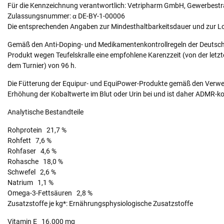
Für die Kennzeichnung verantwortlich: Vetripharm GmbH, Gewerbestr
Zulassungsnummer: α DE-BY-1-00006
Die entsprechenden Angaben zur Mindesthaltbarkeitsdauer und zur L
Gemäß den Anti-Doping- und Medikamentenkontrollregeln der Deutsche
Produkt wegen Teufelskralle eine empfohlene Karenzzeit (von der let
dem Turnier) von 96 h.
Die Fütterung der Equipur- und EquiPower-Produkte gemäß den Verwen
Erhöhung der Kobaltwerte im Blut oder Urin bei und ist daher ADMR-k
Analytische Bestandteile
Rohprotein 21,7 %
Rohfett 7,6 %
Rohfaser 4,6 %
Rohasche 18,0 %
Schwefel 2,6 %
Natrium 1,1 %
Omega-3-Fettsäuren 2,8 %
Zusatzstoffe je kg*: Ernährungsphysiologische Zusatzstoffe
Vitamin E 16.000 mg