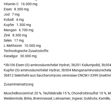
Vitamin C 16.000 mg
Eisen 8.300 mg
Jod 7 mg
Kobalt 4 mg
Kupfer 1.300 mg
Mangan 6.700 mg
Zink 8.300 mg
Selen 17 mg
L-Methionin 10.000 mg
Technologische Zusatzstoffe:
Kieselgur 30.000 mg
*3b106 Eisen-(II)-aminosäurechelat Hydrat, 3b201 Kaliumjodid, 3b304
Kupfer-(II)-aminosäurechelat Hydrat, 3b504 Manganaminosäurechela
3b812 Selenhefe aus Saccharomyces cerevisiae CNCM I-3399 (inaktivi
Zusammensetzung
Muschelkonzentrat 20 %, Teufelskralle 15 %, Chondroitinsulfat 10 %,
Weidenrinde, Birke, Brennnessel, Leinsamen, Ingwer, Goldrute, Kamille,