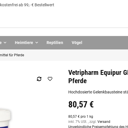
ostenfrei ab 99,- € Bestellwert
e
Heimtiere
Reptilien
Vögel
ttel für Pferde
Vetripharm Equipur G
Pferde
Hochdosierte Gelenkbausteine stä
80,57 €
80,57 € pro 1 kg
inkl. 7% USt. , zzgl.
Versand
Unverbindliche Preisempfehlung des He