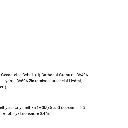
 Gecoatetes Cobalt-(II)-Carbonat Granulat, 3b406
t Hydrat, 3b606 Zinkaminosäurechelat Hydrat,
ert).
 Methylsulfonylmethan (MSM) 6 %, Glucosamin 5 %,
 Leinöl, Hyaluronsäure 0,4 %.