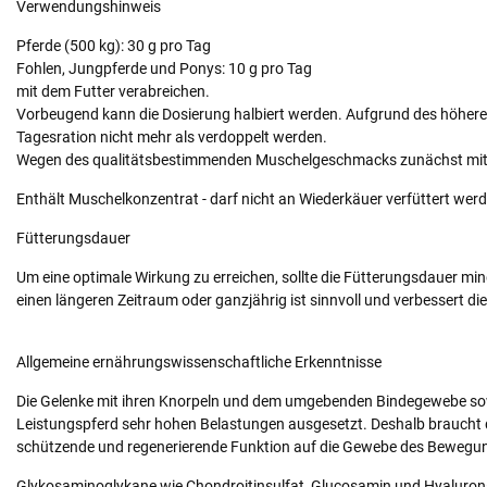
Verwendungshinweis
Pferde (500 kg): 30 g pro Tag
Fohlen, Jungpferde und Ponys: 10 g pro Tag
mit dem Futter verabreichen.
Vorbeugend kann die Dosierung halbiert werden. Aufgrund des höhere
Tagesration nicht mehr als verdoppelt werden.
Wegen des qualitätsbestimmenden Muschelgeschmacks zunächst mit k
Enthält Muschelkonzentrat - darf nicht an Wiederkäuer verfüttert wer
Fütterungsdauer
Um eine optimale Wirkung zu erreichen, sollte die Fütterungsdauer m
einen längeren Zeitraum oder ganzjährig ist sinnvoll und verbessert die
Allgemeine ernährungswissenschaftliche Erkenntnisse
Die Gelenke mit ihren Knorpeln und dem umgebenden Bindegewebe so
Leistungspferd sehr hohen Belastungen ausgesetzt. Deshalb braucht d
schützende und regenerierende Funktion auf die Gewebe des Beweg
Glykosaminoglykane wie Chondroitinsulfat, Glucosamin und Hyaluron