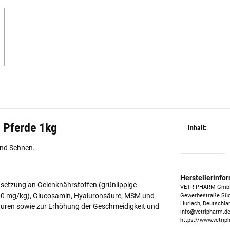
r Pferde 1kg
Inhalt:
und Sehnen.
Herstellerinfo
setzung an Gelenknährstoffen (grünlippige
VETRIPHARM Gm
000 mg/kg), Glucosamin, Hyaluronsäure, MSM und
Gewerbestraße Süd
Hurlach, Deutschla
kturen sowie zur Erhöhung der Geschmeidigkeit und
info@vetripharm.d
https://www.vetrip