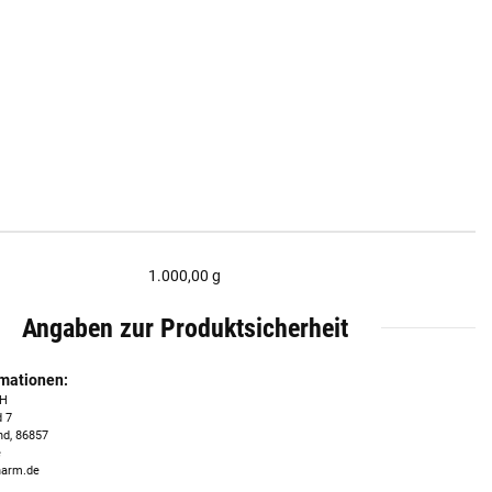
1.000,00 g
Angaben zur Produktsicherheit
rmationen:
bH
 7
nd, 86857
e
harm.de