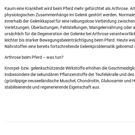
Kaum eine Krankheit wird beim Pferd mehr gefürchtet als Arthrose. Art
physiologischen Zusammenhänge im Gelenk gestört werden. Normalerwe
innerhalb der Gelenkkapsel für eine reibungslose Verbindung zwisch
Verletzungen, Überlastungen, Fehlstellungen, Mangelernährung oder a
ursächlich für die Degeneration der Gelenke bei Arthrose verantwortli
leichter bis starker Bewegungsbeeinträchtigung beim Pferd. Heute we
Nährstoffen eine bereits fortschreitende Gelenkproblematik gebrems
Arthrose beim Pferd – was tun?
Knorpel- bzw. gelenkschützende Wirkstoffe erhöhen die Geschmeidigke
insbesondere die sekundären Pflanzenstoffe der Teufelskralle und des
(grünlippige neuseeländische Muschel, Chondroitin, Glukosamin und H
stabilisierende und regenerierende Eigenschaft aus.