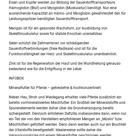
Eisen und Kupfer werden zur Bildung der Sauerstofftransporteure
Hämoglobin (Blut) und Myoglobin (Muskulatur) benötigt. Nur eine
ausreichende Kapazität an Hämo- und Myoglobin gewährleistet den für
Leistungsspitzen benötigten Sauerstofftransport.
Mangan ist für ein gesundes Wachstum, zur Ausbildung von
Skelettmuskulatur sowie für stabile Knochen unersetzbar.
Selen schützt die Zellmembran vor schädigenden
Sauerstoffverbindungen (freie Radikale) und ist für die
Funktionsfähigkeit der Herz- und Skelettmuskulatur unentbehrlich.
Zink ist für die Regeneration der Haut und die Wundheilung genauso
bedeutend wie für die Entgiftung in der Leber.
INFOBOX
Mineralfutter für Pferde – getreidefrei & hochkonzentriert
Neben Heu, Stroh und Weidegang erhalten viele Pferde zusätzlich ein
bereits vormineralisiertes Mischfutter. Ein Großteil der Mineralstoffe und
Spurenelemente werden daher über die Grundversorgung bereits
sichergestellt. Dennoch entstehen Defizite, insbesondere dann, wenn nur
ein Teil der von den Herstellern empfohlenen Mengen an „Müslis“ bzw.
Mischfuttern gefüttert werden. Denn dann werden auch nur ein Bruchteil
der Vitalstoffe bereitgestellt. Idealerweise sollte daher die
Versorgungslücke mit einem Mineralfutter geschlossen werden.