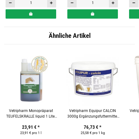
Ähnliche Artikel
Vetripharm Monopräparat
Vetripharm Equipur CALCIN
Vetr
TEUFELSKRALLE liquid 1 Liter
3000g Ergänzungsfuttermittel
für Pferde
für Pferde
Ergä
23,91 €
*
76,73 €
*
23,91 € pro 1 l
25,58 € pro 1 kg