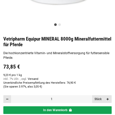
Vetripharm Equipur MINERAL 8000g Mineralfuttermittel
für Pferde
Die hochkonzentrierte Vitamin- und Mineralstoffversorgung für futtersensible
Pferde.
73,85 €
9,23 € pro 1 kg
inkl. 7% USt. , zzgl.
Versand
Unverbindliche Preisempfehlung des Herstellers
:
76,90 €
(Sie sparen
3.97%
, also
3,05 €
)
Stück
In den Warenkorb