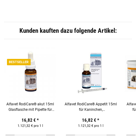
Kunden kauften dazu folgende Artikel:
BESTSELLER
Alfavet RodiCare® akut 15ml
Alfavet RodiCare® Appetit 15ml
Alfav
Glasflasche mit Pipette für
für Kaninchen,
fü
Nager
Meerschweinchen & Kleinnager
16,82 €
*
16,82 €
*
1.121,32 € pro 1 l
1.121,32 € pro 1 l