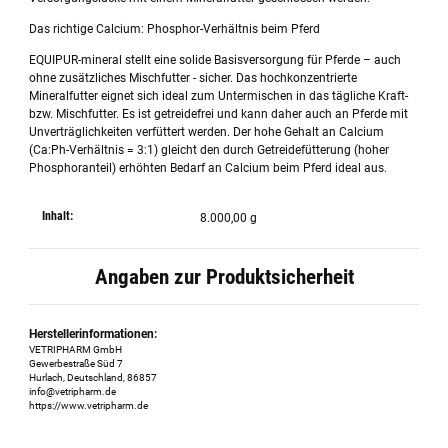
Das richtige Calcium: Phosphor-Verhältnis beim Pferd
EQUIPUR-mineral stellt eine solide Basisversorgung für Pferde – auch
ohne zusätzliches Mischfutter - sicher. Das hochkonzentrierte
Mineralfutter eignet sich ideal zum Untermischen in das tägliche Kraft-
bzw. Mischfutter. Es ist getreidefrei und kann daher auch an Pferde mit
Unverträglichkeiten verfüttert werden. Der hohe Gehalt an Calcium
(Ca:Ph-Verhältnis = 3:1) gleicht den durch Getreidefütterung (hoher
Phosphoranteil) erhöhten Bedarf an Calcium beim Pferd ideal aus.
Inhalt:
8.000,00 g
Angaben zur Produktsicherheit
Herstellerinformationen:
VETRIPHARM GmbH
Gewerbestraße Süd 7
Hurlach, Deutschland, 86857
info@vetripharm.de
https://www.vetripharm.de