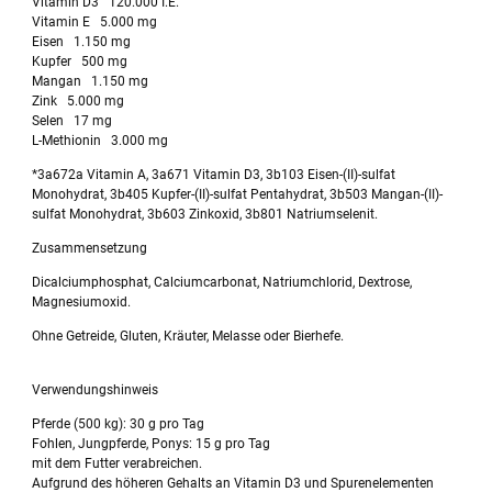
Vitamin D3 120.000 I.E.
Vitamin E 5.000 mg
Eisen 1.150 mg
Kupfer 500 mg
Mangan 1.150 mg
Zink 5.000 mg
Selen 17 mg
L-Methionin 3.000 mg
*3a672a Vitamin A, 3a671 Vitamin D3, 3b103 Eisen-(II)-sulfat
Monohydrat, 3b405 Kupfer-(II)-sulfat Pentahydrat, 3b503 Mangan-(II)-
sulfat Monohydrat, 3b603 Zinkoxid, 3b801 Natriumselenit.
Zusammensetzung
Dicalciumphosphat, Calciumcarbonat, Natriumchlorid, Dextrose,
Magnesiumoxid.
Ohne Getreide, Gluten, Kräuter, Melasse oder Bierhefe.
Verwendungshinweis
Pferde (500 kg): 30 g pro Tag
Fohlen, Jungpferde, Ponys: 15 g pro Tag
mit dem Futter verabreichen.
Aufgrund des höheren Gehalts an Vitamin D3 und Spurenelementen