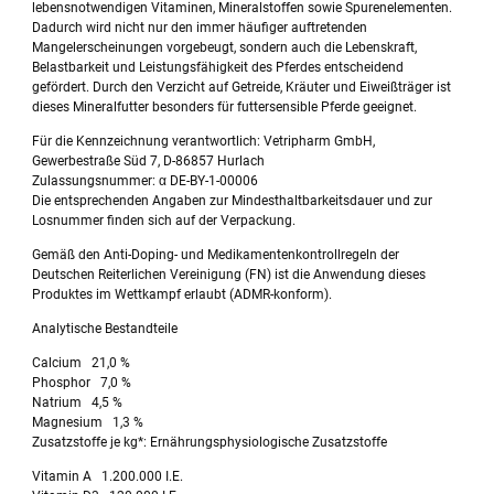
lebensnotwendigen Vitaminen, Mineralstoffen sowie Spurenelementen.
Dadurch wird nicht nur den immer häufiger auftretenden
Mangelerscheinungen vorgebeugt, sondern auch die Lebenskraft,
Belastbarkeit und Leistungsfähigkeit des Pferdes entscheidend
gefördert. Durch den Verzicht auf Getreide, Kräuter und Eiweißträger ist
dieses Mineralfutter besonders für futtersensible Pferde geeignet.
Für die Kennzeichnung verantwortlich: Vetripharm GmbH,
Gewerbestraße Süd 7, D-86857 Hurlach
Zulassungsnummer: α DE-BY-1-00006
Die entsprechenden Angaben zur Mindesthaltbarkeitsdauer und zur
Losnummer finden sich auf der Verpackung.
Gemäß den Anti-Doping- und Medikamentenkontrollregeln der
Deutschen Reiterlichen Vereinigung (FN) ist die Anwendung dieses
Produktes im Wettkampf erlaubt (ADMR-konform).
Analytische Bestandteile
Calcium 21,0 %
Phosphor 7,0 %
Natrium 4,5 %
Magnesium 1,3 %
Zusatzstoffe je kg*: Ernährungsphysiologische Zusatzstoffe
Vitamin A 1.200.000 I.E.