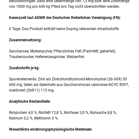
berücksichtigen, dass eine Selenmenge von 7,5 mg bzw. eine Zinkmenge
von 1000 mg pro 600 kg Pferd pro Tag nicht überschritten werden.
Karenzzeit laut ADMR der Deutschen Reiterlichen Vereinigung (FN):
0 Tage. Das Produkt enthält keine Doping relevanten Inhaltsstoffe.
Zusammensetzung:
Saccharose, Molkenpulver, Pflanzliches Fett (Palmfett, gehärtet),
Traubenzucker, Hefenerzeugnisse. Weizenfrei.
Zusatzstoffe je kg:
Spurenelemente: Zink als Zinkchloridhydroxid-Monohydrat (3b 609) 50
600 mg, Selen als Selenhefe aus Saccharomyces cerevisiae NCYC R397,
inaktiviert (3b811) 115 mg.
Analytische Bestandteile:
Rohprotein 4,0 %, Rohfett 12,8 %, Rohfaser 3,0 %, Rohasche 8,8 %,
Natrium 0,2 %, Methionin 0 %.
Wesentliche ernährungsphysiologische Merkmale: