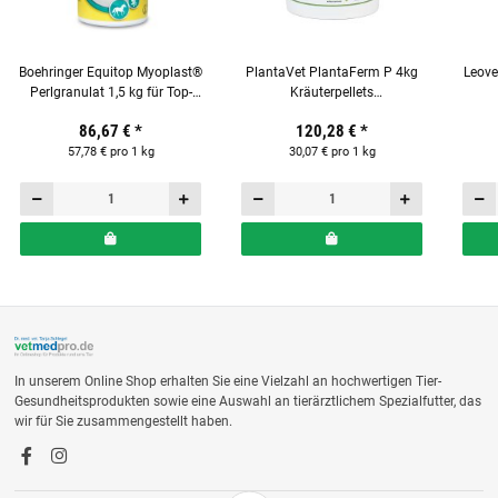
Boehringer Equitop Myoplast®
PlantaVet PlantaFerm P 4kg
Leove
Perlgranulat 1,5 kg für Top-
Kräuterpellets
Muskelkraft bei Pferden
Ergänzungsfuttermittel für
86,67 €
*
120,28 €
*
Pferde
57,78 € pro 1 kg
30,07 € pro 1 kg
In unserem Online Shop erhalten Sie eine Vielzahl an hochwertigen Tier-
Gesundheitsprodukten sowie eine Auswahl an tierärztlichem Spezialfutter, das
wir für Sie zusammengestellt haben.