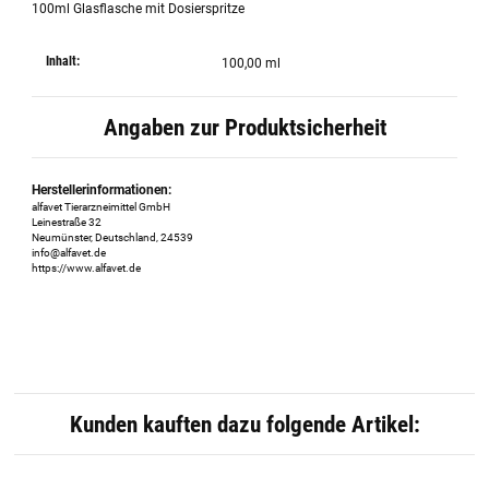
100ml Glasflasche mit Dosierspritze
Inhalt:
100,00 ml
Angaben zur Produktsicherheit
Herstellerinformationen:
alfavet Tierarzneimittel GmbH
Leinestraße 32
Neumünster, Deutschland, 24539
info@alfavet.de
https://www.alfavet.de
Kunden kauften dazu folgende Artikel: