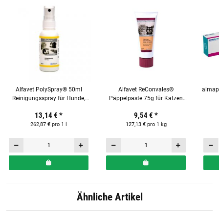
Alfavet PolySpray® 50ml
Alfavet ReConvales®
almaph
Reinigungsspray für Hunde,
Päppelpaste 75g für Katzen
Katzen, Nager und Reptilien
und Hunde
13,14 €
*
9,54 €
*
262,87 € pro 1 l
127,13 € pro 1 kg
Ähnliche Artikel