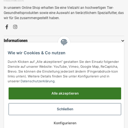
In unserem Online Shop erhalten Sie eine Vielzahl an hochwertigen Tier-
Gesundheitsprodukten sowie eine Auswahl an tierärztlichem Spezialfutter, das
wir für Sie zusammengestellt haben.
Informationen
Zahlungsmöglichkeiten
Wie wir Cookies & Co nutzen
Durch Klicken auf „Alle akzeptieren“ gestatten Sie den Einsatz folgender
Dienste auf unserer Website: YouTube, Vimeo, Google Map, ReCaptcha,
Brevo. Sie können die Einstellung jederzeit ändern (Fingerabdruck-Icon
links unten). Weitere Details finden Sie unter
Konfigurieren
und in
unserer
Datenschutzerklärung
.
Alle akzeptieren
Vertrag widerrufen
Schließen
© vetmedpro.de
• * Alle Preise inkl. gesetzlicher USt., zzgl.
Versand
.
Konfigurieren
Umsetzung durch Themeart
• Powered by
JTL-Shop