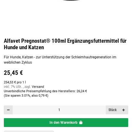
Alfavet Pregnostat® 100ml Ergänzungsfuttermittel für
Hunde und Katzen
Für Hunde, Katzen - zur Unterstützung der Schleimhautregeneration im
weiblichen Zyklus
25,45 €
254,53 € pro 1 l
inkl. 7% USt. , zzgl.
Versand
Unverbindliche Preisempfehlung des Herstellers
:
26,24 €
(Sie sparen
3.01%
, also
0,79 €
)
Stück
In den Warenkorb