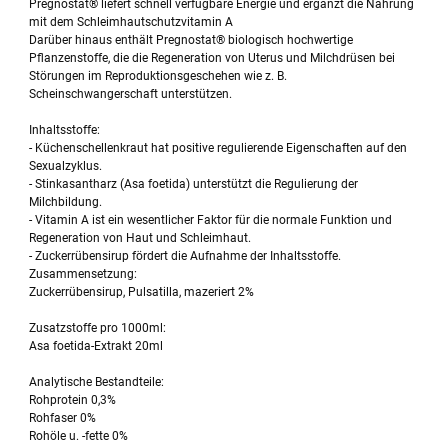
Pregnostat® liefert schnell verfügbare Energie und ergänzt die Nahrung
mit dem Schleimhautschutzvitamin A
Darüber hinaus enthält Pregnostat® biologisch hochwertige
Pflanzenstoffe, die die Regeneration von Uterus und Milchdrüsen bei
Störungen im Reproduktionsgeschehen wie z. B.
Scheinschwangerschaft unterstützen.
Inhaltsstoffe:
- Küchenschellenkraut hat positive regulierende Eigenschaften auf den
Sexualzyklus.
- Stinkasantharz (Asa foetida) unterstützt die Regulierung der
Milchbildung.
- Vitamin A ist ein wesentlicher Faktor für die normale Funktion und
Regeneration von Haut und Schleimhaut.
- Zuckerrübensirup fördert die Aufnahme der Inhaltsstoffe.
Zusammensetzung:
Zuckerrübensirup, Pulsatilla, mazeriert 2%
Zusatzstoffe pro 1000ml:
Asa foetida-Extrakt 20ml
Analytische Bestandteile:
Rohprotein 0,3%
Rohfaser 0%
Rohöle u. -fette 0%