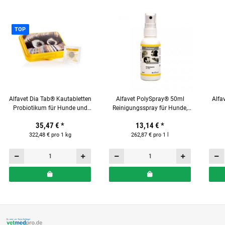
TOP
Alfavet Dia Tab® Kautabletten
Alfavet PolySpray® 50ml
Alfa
Probiotikum für Hunde und
Reinigungsspray für Hunde,
Katzen Reiseapotheke mit 20 x
Katzen, Nager und Reptilien
Ergä
35,47 €
*
13,14 €
*
5,5 g Tabletten
322,48 € pro 1 kg
262,87 € pro 1 l