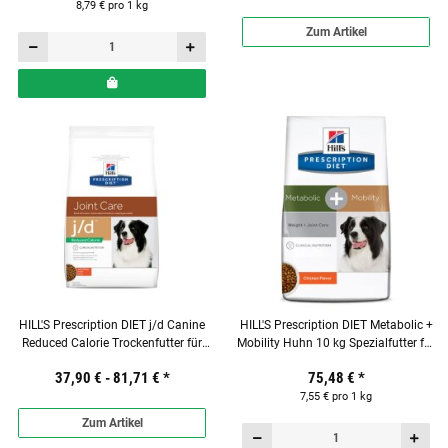
8,79 € pro 1 kg
Zum Artikel
HILL'S Prescription DIET j/d Canine
HILL'S Prescription DIET Metabolic +
Reduced Calorie Trockenfutter für
Mobility Huhn 10 kg Spezialfutter für
Hunde
Hunde
37,90 € -
81,71 €
*
75,48 €
*
7,55 € pro 1 kg
Zum Artikel