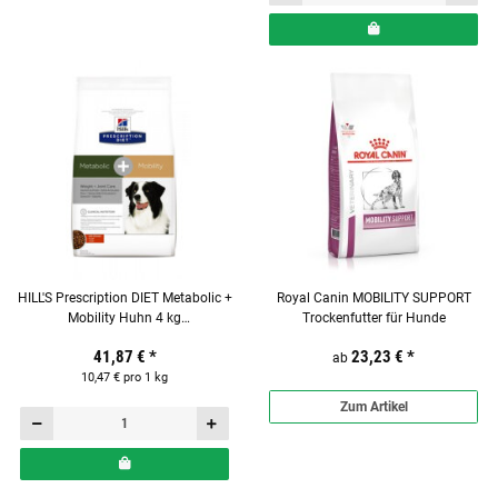
HILL'S Prescription DIET Metabolic +
Royal Canin MOBILITY SUPPORT
Mobility Huhn 4 kg
Trockenfutter für Hunde
Ergänzungsfuttermittel für Hunde
41,87 €
*
23,23 €
*
ab
10,47 € pro 1 kg
Zum Artikel