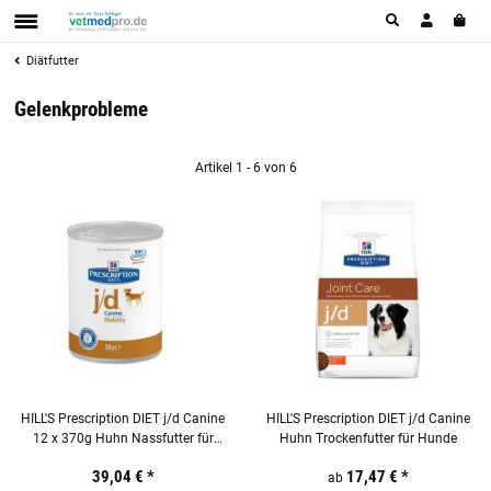
Diätfutter
Gelenkprobleme
Artikel 1 - 6 von 6
HILL'S Prescription DIET j/d Canine
HILL'S Prescription DIET j/d Canine
12 x 370g Huhn Nassfutter für
Huhn Trockenfutter für Hunde
Hunde
39,04 €
*
17,47 €
*
ab