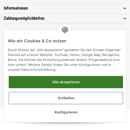
Informationen
Zahlungsmöglichkeiten
Wie wir Cookies & Co nutzen
Durch Klicken auf „Alle akzeptieren“ gestatten Sie den Einsatz folgender
Dienste auf unserer Website: YouTube, Vimeo, Google Map, ReCaptcha,
Brevo. Sie können die Einstellung jederzeit ändern (Fingerabdruck-Icon
links unten). Weitere Details finden Sie unter
Konfigurieren
und in
unserer
Datenschutzerklärung
.
Vertrag widerrufen
Alle akzeptieren
© vetmedpro.de
• * Alle Preise inkl. gesetzlicher USt., zzgl.
Versand
.
Umsetzung durch Themeart
• Powered by
JTL-Shop
Schließen
vetmedpro.de
Konfigurieren