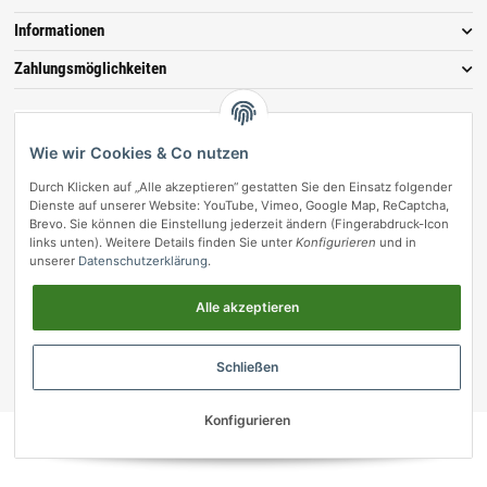
Informationen
Zahlungsmöglichkeiten
Wie wir Cookies & Co nutzen
Durch Klicken auf „Alle akzeptieren“ gestatten Sie den Einsatz folgender
Dienste auf unserer Website: YouTube, Vimeo, Google Map, ReCaptcha,
Brevo. Sie können die Einstellung jederzeit ändern (Fingerabdruck-Icon
links unten). Weitere Details finden Sie unter
Konfigurieren
und in
unserer
Datenschutzerklärung
.
Vertrag widerrufen
Alle akzeptieren
© vetmedpro.de
• * Alle Preise inkl. gesetzlicher USt., zzgl.
Versand
.
Umsetzung durch Themeart
• Powered by
JTL-Shop
Schließen
vetmedpro.de
Konfigurieren