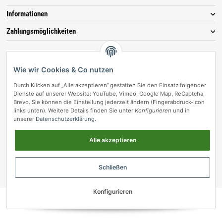
Informationen
Zahlungsmöglichkeiten
Wie wir Cookies & Co nutzen
Durch Klicken auf „Alle akzeptieren“ gestatten Sie den Einsatz folgender
Dienste auf unserer Website: YouTube, Vimeo, Google Map, ReCaptcha,
Brevo. Sie können die Einstellung jederzeit ändern (Fingerabdruck-Icon
links unten). Weitere Details finden Sie unter
Konfigurieren
und in
unserer
Datenschutzerklärung
.
Vertrag widerrufen
Alle akzeptieren
© vetmedpro.de
• * Alle Preise inkl. gesetzlicher USt., zzgl.
Versand
.
Umsetzung durch Themeart
• Powered by
JTL-Shop
Schließen
vetmedpro.de
Konfigurieren