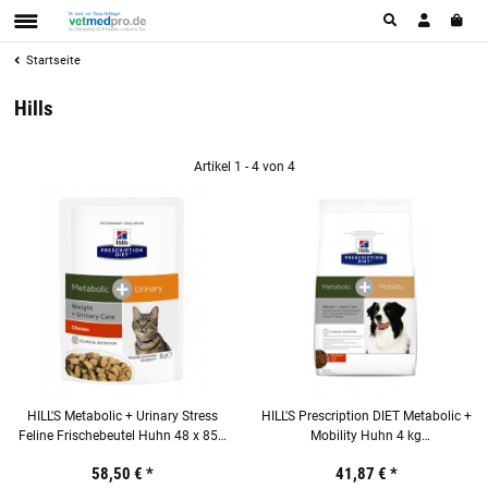
Startseite
Hills
Artikel 1 - 4 von 4
HILL'S Metabolic + Urinary Stress
HILL'S Prescription DIET Metabolic +
Feline Frischebeutel Huhn 48 x 85g
Mobility Huhn 4 kg
für Katzen
Ergänzungsfuttermittel für Hunde
58,50 €
*
41,87 €
*