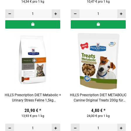
14,34 € pro 1 kg
10,47 € pro 1 kg
HILL'S Prescription DIET Metabolic +
HILL'S Prescription DIET METABOLIC
Urinary Stress Feline 1,5kg
Canine Original Treats 200g für
Alleinfuttermittel für Katzen
Hunde
20,90 €
*
4,80 €
*
13,93 € pro 1 kg
24,00 € pro 1 kg