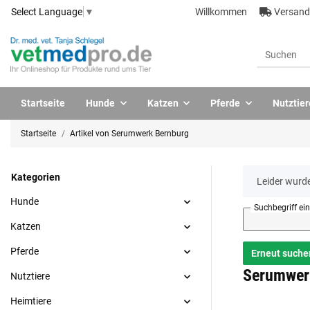
Willkommen
Versandk
Select Language
▼
Startseite
Hunde
Katzen
Pferde
Nutztier
Startseite
Artikel von Serumwerk Bernburg
Kategorien
x
Leider wurde
Hunde
Suchbegriff ei
Katzen
Pferde
Erneut suche
Serumwer
Nutztiere
Heimtiere