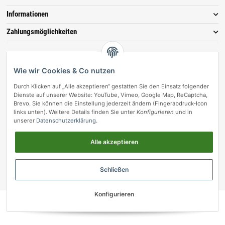
Informationen
Zahlungsmöglichkeiten
Wie wir Cookies & Co nutzen
Durch Klicken auf „Alle akzeptieren“ gestatten Sie den Einsatz folgender
Dienste auf unserer Website: YouTube, Vimeo, Google Map, ReCaptcha,
Brevo. Sie können die Einstellung jederzeit ändern (Fingerabdruck-Icon
links unten). Weitere Details finden Sie unter
Konfigurieren
und in
unserer
Datenschutzerklärung
.
Vertrag widerrufen
Alle akzeptieren
© vetmedpro.de
• * Alle Preise inkl. gesetzlicher USt., zzgl.
Versand
.
Umsetzung durch Themeart
• Powered by
JTL-Shop
Schließen
vetmedpro.de
Konfigurieren