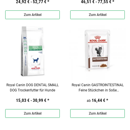
24,92 € -
52,77 €
*
46,51 € -
77,55 €
*
Zum Artikel
Zum Artikel
Royal Canin DOG DENTAL SMALL
Royal Canin GASTROINTESTINAL
DOG Trockenfutter für Hunde
Feine Stückchen in Soße
Frischebeutel für Katzen
15,03 € -
30,99 €
*
16,44 €
*
ab
Zum Artikel
Zum Artikel